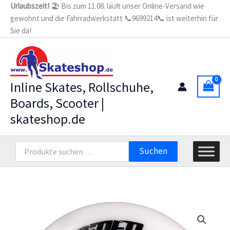
Zum
Urlaubszeit!
🏖️ Bis zum 11.08. läuft unser Online-Versand wie
Pro
gewohnt und die Fahrradwerkstatt 📞9699214📞 ist weiterhin für
Inhalt
XFast
100mm/85A,
Sie da!
springen
Duo-
Tech,
Super
G
Thane,
Inline Skates, Rollschuhe,
Helix
Boards, Scooter |
Core,
8er
skateshop.de
Set
Menge
Suchen
Suchen
nach: