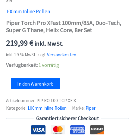
Set
100mm Inline Rollen
Piper Torch Pro XFast 100mm/85A, Duo-Tech,
Super G Thane, Helix Core, 8er Set
219,99
€
inkl. MwSt.
inkl. 19 % MwSt.
zzgl.
Versandkosten
Verfügbarkeit:
1 vorrätig
Piper
In den Warenkorb
Torch
Pro
XFast
Artikelnummer:
PIP RO 100 TCP XF 8
100mm/85A,
Kategorie:
100mm Inline Rollen
Marke:
Piper
Duo-
Tech,
Garantiert sicherer Checkout
Super
G