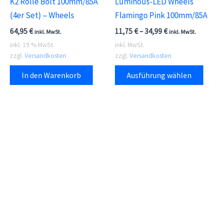
K2 Rolle Bolt 100mm/85A
Luminous-LED Wheels
(4er Set) – Wheels
Flamingo Pink 100mm/85A
64,95
€
11,75
€
–
34,99
€
inkl. MwSt.
inkl. MwSt.
inkl. 19 % MwSt.
inkl. MwSt.
zzgl.
Versandkosten
zzgl.
Versandkosten
Dies
In den Warenkorb
Ausführung wählen
Prod
weis
meh
Vari
auf.
Die
Opti
kön
auf
der
Prod