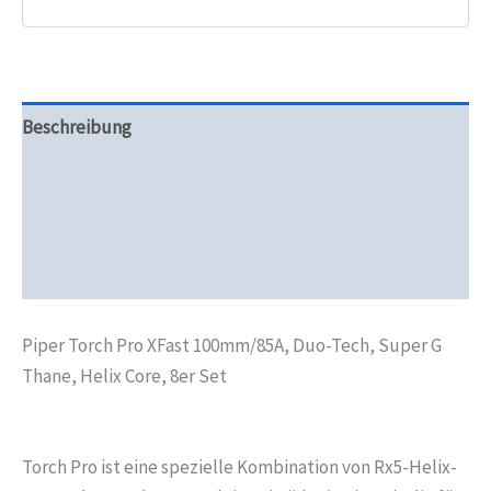
Thane,
Helix
Core,
8er
Set
Menge
Beschreibung
Zusätzliche Informationen
Produktsicherheit
Rezensionen (0)
Piper Torch Pro XFast 100mm/85A, Duo-Tech, Super G
Thane, Helix Core, 8er Set
Torch Pro ist eine spezielle Kombination von Rx5-Helix-