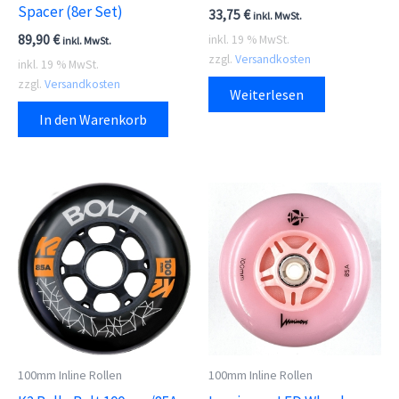
Spacer (8er Set)
33,75
€
inkl. MwSt.
89,90
€
inkl. 19 % MwSt.
inkl. MwSt.
zzgl.
Versandkosten
inkl. 19 % MwSt.
zzgl.
Versandkosten
Weiterlesen
In den Warenkorb
100mm Inline Rollen
100mm Inline Rollen