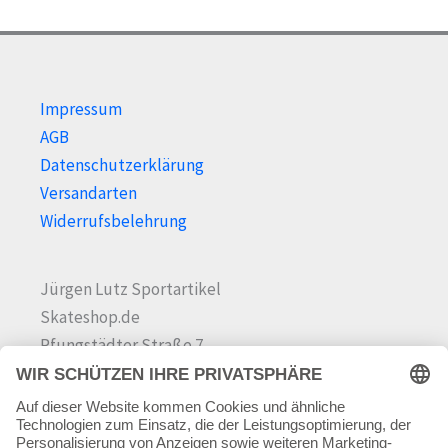
gewä
wer
Impressum
AGB
Datenschutzerklärung
Versandarten
Widerrufsbelehrung
Jürgen Lutz Sportartikel
Skateshop.de
Pfungstädter Straße 7
64342 Seeheim-Jugenheim
Tel.
06257 868181
Mail:
info@skateshop.de