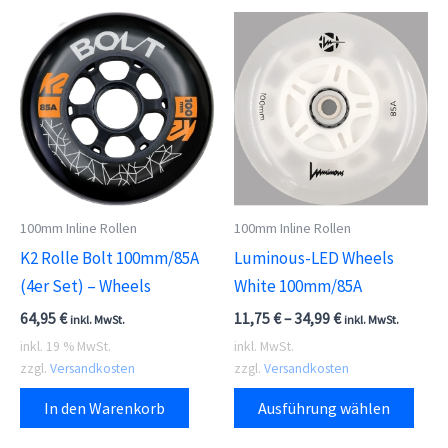
meh
Vari
auf.
Die
Opti
kön
auf
der
100mm Inline Rollen
100mm Inline Rollen
Prod
K2 Rolle Bolt 100mm/85A
Luminous-LED Wheels
gewä
(4er Set) – Wheels
White 100mm/85A
wer
64,95
€
11,75
€
–
34,99
€
inkl. MwSt.
inkl. MwSt.
inkl. 19 % MwSt.
inkl. MwSt.
zzgl.
Versandkosten
zzgl.
Versandkosten
Dies
In den Warenkorb
Ausführung wählen
Prod