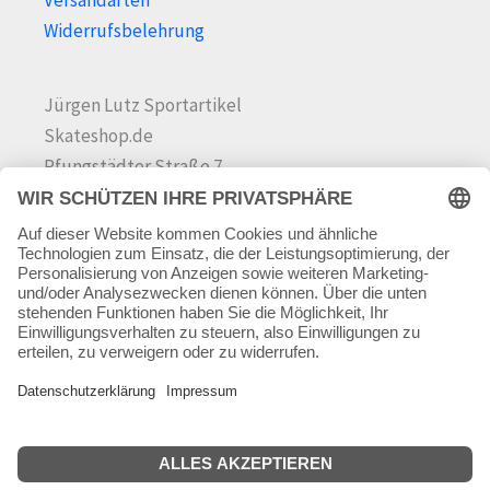
Versandarten
Widerrufsbelehrung
Jürgen Lutz Sportartikel
Skateshop.de
Pfungstädter Straße 7
64342 Seeheim-Jugenheim
Tel.
06257 868181
Mail:
info@skateshop.de
Warenkorb
Mein Konto