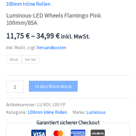
100mm Inline Rollen
Luminous-LED Wheels Flamingo Pink
100mm/85A
11,75
€
–
34,99
€
inkl. MwSt.
inkl. MwSt.
zzgl.
Versandkosten
Stück
3er-Set
Luminous-
In den Warenkorb
LED
Wheels
Flamingo
Artikelnummer:
LU ROL 100 FP
Pink
Kategorie:
100mm Inline Rollen
Marke:
Luminous
100mm/85A
Menge
Garantiert sicherer Checkout