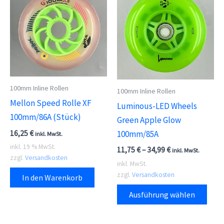
100mm Inline Rollen
100mm Inline Rollen
Mellon Speed Rolle XF
Luminous-LED Wheels
100mm/86A (Stück)
Green Apple Glow
16,25
€
100mm/85A
inkl. MwSt.
inkl. 19 % MwSt.
11,75
€
–
34,99
€
inkl. MwSt.
zzgl.
Versandkosten
inkl. MwSt.
zzgl.
Versandkosten
In den Warenkorb
Dies
Ausführung wählen
Prod
weis