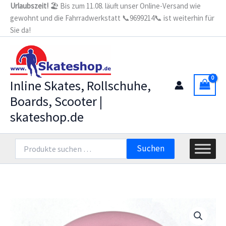
Zum
Urlaubszeit!
🏖️ Bis zum 11.08. läuft unser Online-Versand wie
gewohnt und die Fahrradwerkstatt 📞9699214📞 ist weiterhin für
Inhalt
Sie da!
springen
Inline Skates, Rollschuhe,
Boards, Scooter |
skateshop.de
Suchen
Suchen
nach: