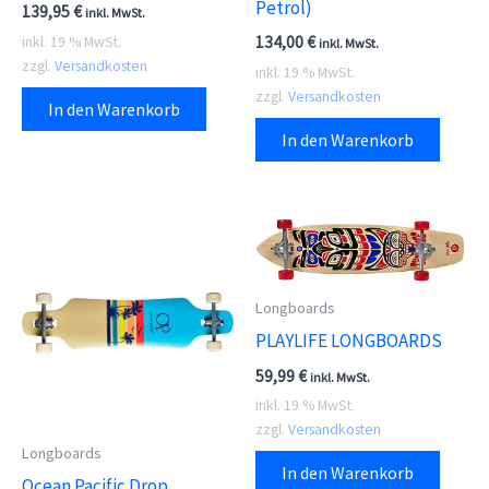
Petrol)
139,95
€
inkl. MwSt.
134,00
€
inkl. 19 % MwSt.
inkl. MwSt.
zzgl.
Versandkosten
inkl. 19 % MwSt.
zzgl.
Versandkosten
In den Warenkorb
In den Warenkorb
Longboards
PLAYLIFE LONGBOARDS
59,99
€
inkl. MwSt.
inkl. 19 % MwSt.
zzgl.
Versandkosten
Longboards
In den Warenkorb
Ocean Pacific Drop