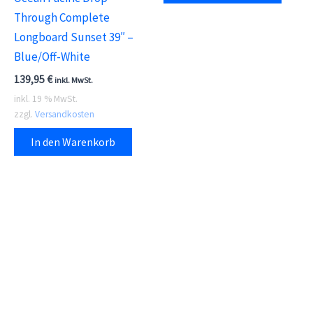
Through Complete
Longboard Sunset 39″ –
Blue/Off-White
139,95
€
inkl. MwSt.
inkl. 19 % MwSt.
zzgl.
Versandkosten
In den Warenkorb