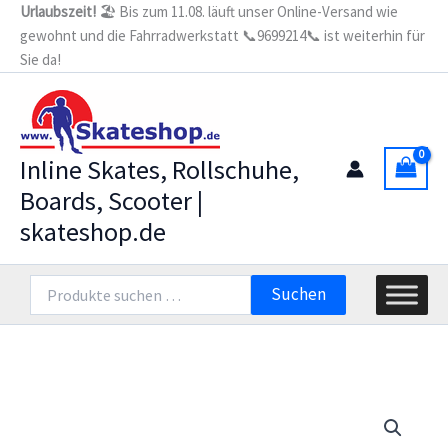
Zum
Urlaubszeit!
🏖️ Bis zum 11.08. läuft unser Online-Versand wie
36"
gewohnt und die Fahrradwerkstatt 📞9699214📞 ist weiterhin für
Inhalt
Drop
Through
Sie da!
springen
Longboard
(36"
-
Offshore
)
Inline Skates, Rollschuhe,
Menge
Boards, Scooter |
skateshop.de
Suchen
Suchen
nach: