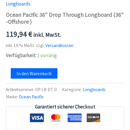
Longboards
Ocean Pacific 36″ Drop Through Longboard (36″
-Offshore )
119,94
€
inkl. MwSt.
inkl. 19 % MwSt.
zzgl.
Versandkosten
Verfügbarkeit:
1 vorrätig
Ocean
In den Warenkorb
Pacific
36"
Drop
Artikelnummer:
OP LB DT O
Kategorie:
Longboards
Through
Marke:
Ocean Pacific
Longboard
(36"
Garantiert sicherer Checkout
-
Offshore
)
Menge