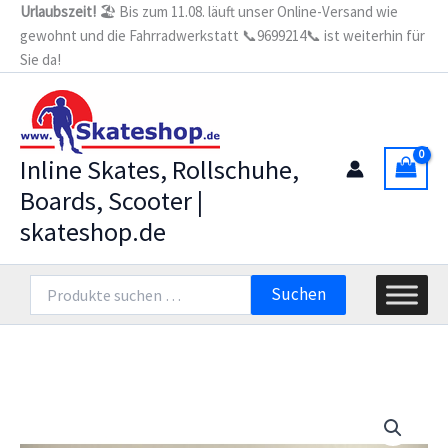
Zum
Urlaubszeit!
🏖️ Bis zum 11.08. läuft unser Online-Versand wie
gewohnt und die Fahrradwerkstatt 📞9699214📞 ist weiterhin für
Inhalt
Sie da!
springen
Inline Skates, Rollschuhe,
Boards, Scooter |
skateshop.de
Suchen
Suchen
nach: