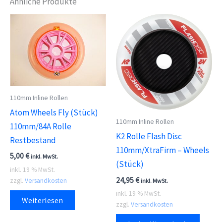
Ähnliche Produkte
110mm Inline Rollen
Atom Wheels Fly (Stück)
110mm Inline Rollen
110mm/84A Rolle
K2 Rolle Flash Disc
Restbestand
110mm/XtraFirm – Wheels
5,00
€
inkl. MwSt.
(Stück)
inkl. 19 % MwSt.
24,95
€
zzgl.
Versandkosten
inkl. MwSt.
inkl. 19 % MwSt.
Weiterlesen
zzgl.
Versandkosten