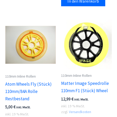
In den Warenkorb
110mm Inline Rollen
110mm Inline Rollen
Matter Image Speedrolle
Atom Wheels Fly (Stück)
110mm F1 (Stück) Wheel
110mm/84A Rolle
Restbestand
12,99
€
inkl. MwSt.
inkl. 19 % MwSt.
5,00
€
inkl. MwSt.
zzgl.
Versandkosten
inkl. 19 % MwSt.