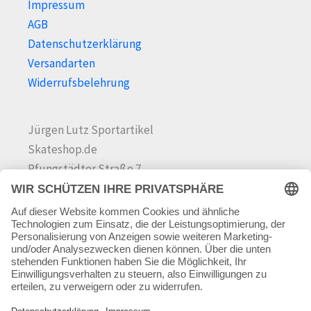
Impressum
AGB
Datenschutzerklärung
Versandarten
Widerrufsbelehrung
Jürgen Lutz Sportartikel
Skateshop.de
Pfungstädter Straße 7
64342 Seeheim-Jugenheim
Tel.
06257 868181
Mail:
info@skateshop.de
Warenkorb
Mein Konto