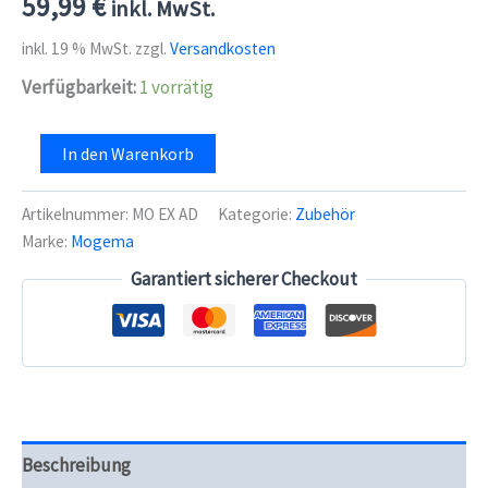
59,99
€
inkl. MwSt.
inkl. 19 % MwSt.
zzgl.
Versandkosten
Verfügbarkeit:
1 vorrätig
Mogema
In den Warenkorb
Exchange
165-
190/195
Artikelnummer:
MO EX AD
Kategorie:
Zubehör
Boot
Marke:
Mogema
Mount
Adapter
Garantiert sicherer Checkout
Menge
Beschreibung