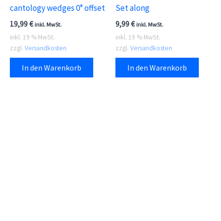
gewählt
Prod
cantology wedges 0° offset
Set along
werden
gewä
19,99
€
9,99
€
inkl. MwSt.
inkl. MwSt.
wer
inkl. 19 % MwSt.
inkl. 19 % MwSt.
zzgl.
Versandkosten
zzgl.
Versandkosten
In den Warenkorb
In den Warenkorb