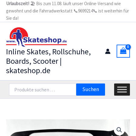
Zum
Urlaubszeit!
🏖️ Bis zum 11.08. läuft unser Online-Versand wie
165-
gewohnt und die Fahrradwerkstatt 📞9699214📞 ist weiterhin für
Inhalt
190/195
Boot
Sie da!
springen
Mount
Adapter
Menge
Inline Skates, Rollschuhe,
Boards, Scooter |
skateshop.de
Suchen
Suchen
nach: