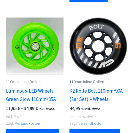
110mm Inline Rollen
110mm Inline Rollen
Luminous-LED Wheels
K2 Rolle Bolt 110mm/90A
Green Glow 110mm/85A
(2er Set) – Wheels
11,95
€
–
34,99
€
44,95
€
inkl. MwSt.
inkl. MwSt.
inkl. MwSt.
inkl. 19 % MwSt.
zzgl.
Versandkosten
zzgl.
Versandkosten
Dieses