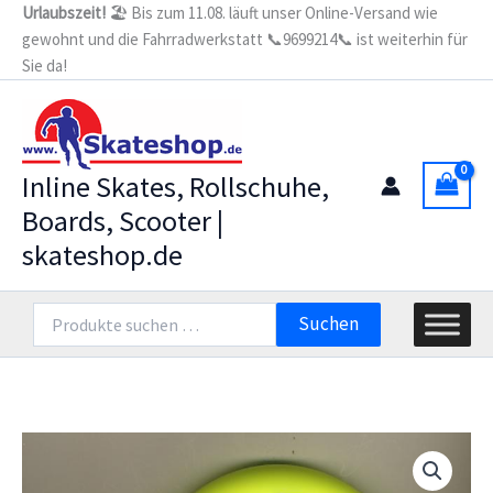
Zum
Urlaubszeit!
🏖️ Bis zum 11.08. läuft unser Online-Versand wie
gewohnt und die Fahrradwerkstatt 📞9699214📞 ist weiterhin für
Inhalt
Sie da!
springen
Inline Skates, Rollschuhe,
Boards, Scooter |
skateshop.de
Suchen
Suchen
nach: