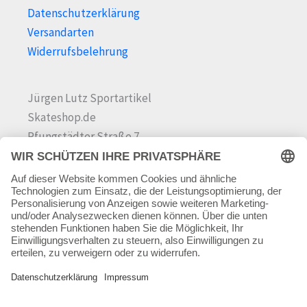
Datenschutzerklärung
Versandarten
Widerrufsbelehrung
Jürgen Lutz Sportartikel
Skateshop.de
Pfungstädter Straße 7
64342 Seeheim-Jugenheim
Tel.
06257 868181
Mail:
info@skateshop.de
Warenkorb
Mein Konto