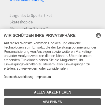
Jürgen Lutz Sportartikel
Skateshop.de
Pfungstädter Straße 7
64342 Seeheim-Jugenheim
Tel.
06257 868181
Mail:
info@skateshop.de
Warenkorb
Mein Konto