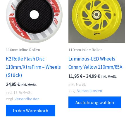
auf.
Die
Opti
kön
auf
der
110mm Inline Rollen
110mm Inline Rollen
Prod
K2 Rolle Flash Disc
Luminous-LED Wheels
gewä
110mm/XtraFirm – Wheels
Canary Yellow 110mm/85A
wer
(Stück)
11,95
€
–
34,99
€
inkl. MwSt.
24,95
€
inkl. MwSt.
inkl. MwSt.
zzgl.
Versandkosten
inkl. 19 % MwSt.
Dies
zzgl.
Versandkosten
Ausführung wählen
Prod
In den Warenkorb
weis
meh
Vari