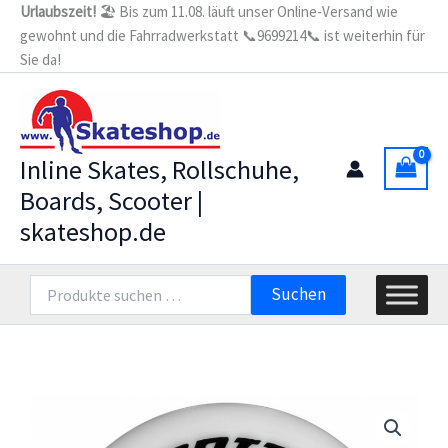
Zum
Urlaubszeit!
🏖️ Bis zum 11.08. läuft unser Online-Versand wie
gewohnt und die Fahrradwerkstatt 📞9699214📞 ist weiterhin für
Inhalt
Sie da!
springen
Inline Skates, Rollschuhe,
Boards, Scooter |
skateshop.de
Suchen
Suchen
nach: