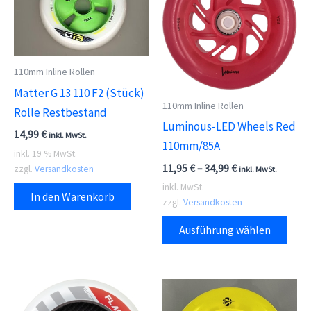
110mm Inline Rollen
Matter G 13 110 F2 (Stück)
110mm Inline Rollen
Rolle Restbestand
Luminous-LED Wheels Red
14,99
€
inkl. MwSt.
110mm/85A
inkl. 19 % MwSt.
11,95
€
–
34,99
€
zzgl.
Versandkosten
inkl. MwSt.
inkl. MwSt.
In den Warenkorb
zzgl.
Versandkosten
Dies
Ausführung wählen
Prod
weis
meh
Vari