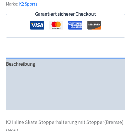
Marke:
K2 Sports
Nr.62)
Menge
Garantiert sicherer Checkout
Beschreibung
Zusätzliche Informationen
Produktsicherheit
Rezensionen (0)
K2 Inline Skate Stopperhalterung mit Stopper(Bremse)
(Neu)