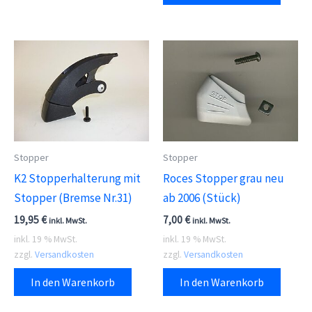
Stopper
Stopper
K2 Stopperhalterung mit
Roces Stopper grau neu
Stopper (Bremse Nr.31)
ab 2006 (Stück)
19,95
€
7,00
€
inkl. MwSt.
inkl. MwSt.
inkl. 19 % MwSt.
inkl. 19 % MwSt.
zzgl.
Versandkosten
zzgl.
Versandkosten
In den Warenkorb
In den Warenkorb