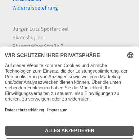
Widerrufsbelehrung
Jürgen Lutz Sportartikel
Skateshop.de
Pfungstädter Straße 7
64342 Seeheim-Jugenheim
Tel.
06257 868181
Mail:
info@skateshop.de
Warenkorb
Mein Konto