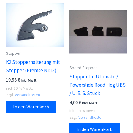
Stopper
K2 Stopperhalterung mit
Speed Stopper
Stopper (Bremse Nr.13)
Stopper für Ultimate /
19,95
€
inkl. MwSt.
Powerslide Road Hog UBS
inkl. 19 % MwSt.
/ U. B. S. Stück
zzgl.
Versandkosten
4,00
€
inkl. MwSt.
In den Warenkorb
inkl. 19 % MwSt.
zzgl.
Versandkosten
In den Warenkorb