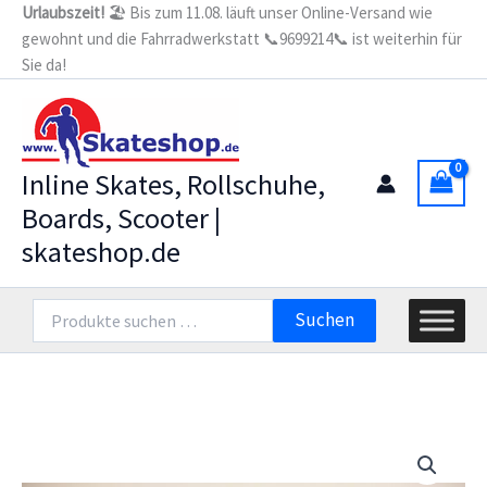
Zum
Urlaubszeit!
🏖️ Bis zum 11.08. läuft unser Online-Versand wie
Stopper
gewohnt und die Fahrradwerkstatt 📞9699214📞 ist weiterhin für
Inhalt
(Bremse
Nr.62)
Sie da!
springen
Menge
Inline Skates, Rollschuhe,
Boards, Scooter |
skateshop.de
Suchen
Suchen
nach: