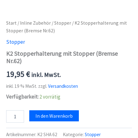
Start
/
Inline Zubehör
/
Stopper
/ K2 Stopperhalterung mit
Stopper (Bremse Nr.62)
Stopper
K2 Stopperhalterung mit Stopper (Bremse
Nr.62)
19,95
€
inkl. MwSt.
inkl. 19 % MwSt.
zzgl.
Versandkosten
Verfügbarkeit:
2 vorrätig
K2
In den Warenkorb
Stopperhalterung
mit
Stopper
Artikelnummer:
K2 SHA 62
Kategorie:
Stopper
(Bremse