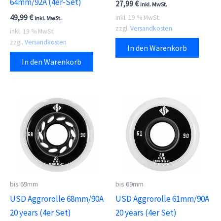
64mm/92A (4er-Set)
27,99
€
inkl. MwSt.
49,99
€
inkl. 19 % MwSt.
inkl. MwSt.
zzgl.
Versandkosten
inkl. 19 % MwSt.
zzgl.
Versandkosten
In den Warenkorb
In den Warenkorb
bis 69mm
bis 69mm
USD Aggrorolle 68mm/90A
USD Aggrorolle 61mm/90A
20 years (4er Set)
20 years (4er Set)