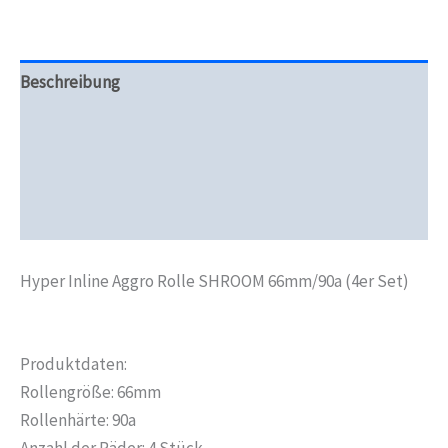
Beschreibung
Zusätzliche Informationen
Produktsicherheit
Rezensionen (0)
Hyper Inline Aggro Rolle SHROOM 66mm/90a (4er Set)
Produktdaten:
Rollengröße: 66mm
Rollenhärte: 90a
Anzahl der Räder: 4 Stück