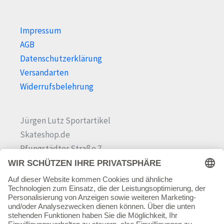
Impressum
AGB
Datenschutzerklärung
Versandarten
Widerrufsbelehrung
Jürgen Lutz Sportartikel
Skateshop.de
Pfungstädter Straße 7
64342 Seeheim-Jugenheim
Tel.
06257 868181
Mail:
info@skateshop.de