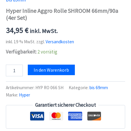
Hyper Inline Aggro Rolle SHROOM 66mm/90a
(4er Set)
34,95
€
inkl. MwSt.
inkl. 19 % MwSt.
zzgl.
Versandkosten
Verfügbarkeit:
2 vorrätig
Hyper
In den Warenkorb
Inline
Aggro
Rolle
Artikelnummer:
HYP RO 066 SH
Kategorie:
bis 69mm
SHROOM
Marke:
Hyper
66mm/90a
(4er
Garantiert sicherer Checkout
Set)
Menge