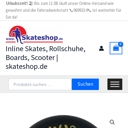
Zum
Urlaubszeit!
🏖️ Bis zum 11.08. läuft unser Online-Versand wie
Rolle
gewohnt und die Fahrradwerkstatt 📞9699214📞 ist weiterhin für
Inhalt
SHROOM
66mm/90a
Sie da!
springen
(4er
Set)
Menge
Inline Skates, Rollschuhe,
Boards, Scooter |
skateshop.de
Suchen
Suchen
nach: