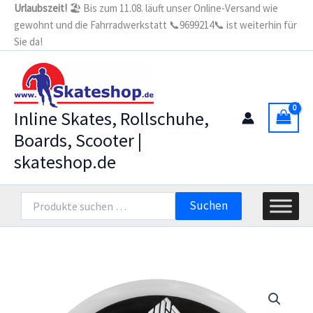
Zum
Urlaubszeit!
🏖️ Bis zum 11.08. läuft unser Online-Versand wie
20
gewohnt und die Fahrradwerkstatt 📞9699214📞 ist weiterhin für
Inhalt
years
(4er
Sie da!
springen
Set)
Menge
Inline Skates, Rollschuhe,
Boards, Scooter |
skateshop.de
Suchen
Suchen
nach: