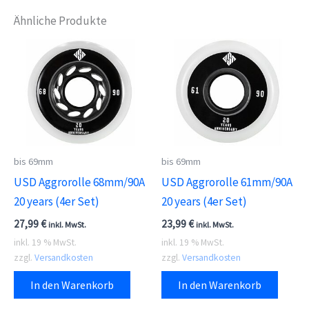
Ähnliche Produkte
bis 69mm
bis 69mm
USD Aggrorolle 68mm/90A
USD Aggrorolle 61mm/90A
20 years (4er Set)
20 years (4er Set)
27,99
€
23,99
€
inkl. MwSt.
inkl. MwSt.
inkl. 19 % MwSt.
inkl. 19 % MwSt.
zzgl.
Versandkosten
zzgl.
Versandkosten
In den Warenkorb
In den Warenkorb