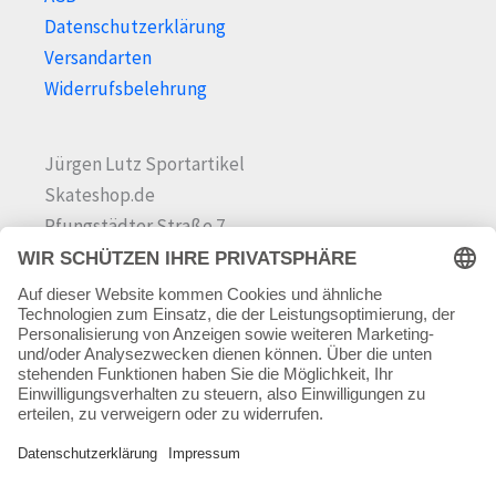
Datenschutzerklärung
Versandarten
Widerrufsbelehrung
Jürgen Lutz Sportartikel
Skateshop.de
Pfungstädter Straße 7
64342 Seeheim-Jugenheim
Tel.
06257 868181
Mail:
info@skateshop.de
Warenkorb
Mein Konto