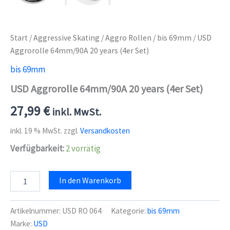
Start
/
Aggressive Skating
/
Aggro Rollen
/
bis 69mm
/ USD
Aggrorolle 64mm/90A 20 years (4er Set)
bis 69mm
USD Aggrorolle 64mm/90A 20 years (4er Set)
27,99
€
inkl. MwSt.
inkl. 19 % MwSt.
zzgl.
Versandkosten
Verfügbarkeit:
2 vorrätig
USD
In den Warenkorb
Aggrorolle
64mm/90A
20
Artikelnummer:
USD RO 064
Kategorie:
bis 69mm
years
Marke:
USD
(4er