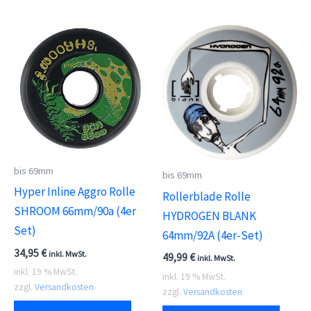
bis 69mm
bis 69mm
Hyper Inline Aggro Rolle
Rollerblade Rolle
SHROOM 66mm/90a (4er
HYDROGEN BLANK
Set)
64mm/92A (4er-Set)
34,95
€
inkl. MwSt.
49,99
€
inkl. MwSt.
inkl. 19 % MwSt.
inkl. 19 % MwSt.
zzgl.
Versandkosten
zzgl.
Versandkosten