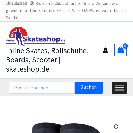
Zum
Urlaubszeit!
🏖️ Bis zum 11.08. läuft unser Online-Versand wie
gewohnt und die Fahrradwerkstatt 📞9699214📞 ist weiterhin für
Inhalt
Sie da!
springen
Inline Skates, Rollschuhe,
Boards, Scooter |
skateshop.de
Suchen
Suchen
nach: