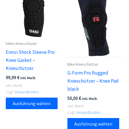
Optionen
Die
können
Opti
auf
kön
der
auf
Produktseite
der
gewählt
Inline Knieschoner
Prod
werden
Ennui Shock Sleeve Pro
gewä
Knee Gasket –
wer
Bike Knieschützer
Knieschützer
G-Form Pro Rugged
99,99
€
inkl. MwSt.
Knieschützer – Knee Pad
inkl. MwSt.
black
zzgl.
Versandkosten
50,00
€
Dieses
inkl. MwSt.
Ausführung wählen
inkl. MwSt.
Produkt
zzgl.
Versandkosten
weist
Dies
mehrere
Ausführung wählen
Prod