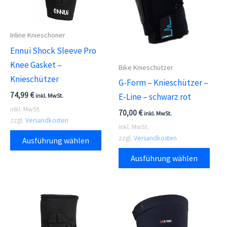
Inline Knieschoner
Ennui Shock Sleeve Pro
Knee Gasket –
Bike Knieschützer
Knieschützer
G-Form – Knieschützer –
74,99
€
E-Line – schwarz rot
inkl. MwSt.
inkl. MwSt.
70,00
€
inkl. MwSt.
zzgl.
Versandkosten
inkl. MwSt.
Dieses
zzgl.
Versandkosten
Ausführung wählen
Produkt
Dies
Ausführung wählen
weist
Prod
mehrere
weis
Varianten
meh
auf.
Vari
Die
auf.