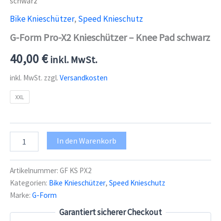
schwarz
Bike Knieschützer
,
Speed Knieschutz
G-Form Pro-X2 Knieschützer – Knee Pad schwarz
40,00
€
inkl. MwSt.
inkl. MwSt.
zzgl.
Versandkosten
XXL
G-
In den Warenkorb
Form
Pro-
X2
Artikelnummer:
GF KS PX2
Knieschützer
Kategorien:
Bike Knieschützer
,
Speed Knieschutz
-
Marke:
G-Form
Knee
Pad
Garantiert sicherer Checkout
schwarz