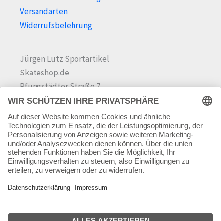
Versandarten
Widerrufsbelehrung
Jürgen Lutz Sportartikel
Skateshop.de
Pfungstädter Straße 7
64342 Seeheim-Jugenheim
Tel.
06257 868181
Mail:
info@skateshop.de
Warenkorb
Mein Konto