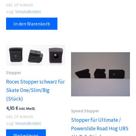
inkl. 19 % MwSt.
zzgl.
Versandkosten
In den Warenkorb
Stopper
Roces Stopper schwarz für
Skate One/Slim/Big
(Stück)
4,95
€
inkl. MwSt.
Speed Stopper
inkl. 19 % MwSt.
Stopper für Ultimate /
zzgl.
Versandkosten
Powerslide Road Hog UBS
Weiterlesen