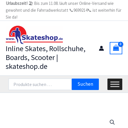
Zum
Urlaubszeit!
🏖️ Bis zum 11.08. läuft unser Online-Versand wie
Stopperhalterung
gewohnt und die Fahrradwerkstatt 📞9699214📞 ist weiterhin für
Inhalt
mit
Stopper
Sie da!
springen
-
3
Roller
Menge
Inline Skates, Rollschuhe,
Boards, Scooter |
skateshop.de
Suchen
Suchen
nach: