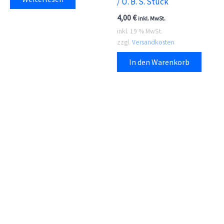
/ U. B. S. Stück
4,00
€
inkl. MwSt.
inkl. 19 % MwSt.
zzgl.
Versandkosten
In den Warenkorb