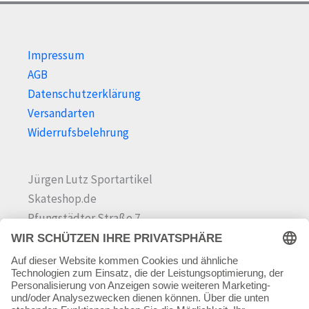
Impressum
AGB
Datenschutzerklärung
Versandarten
Widerrufsbelehrung
Jürgen Lutz Sportartikel
Skateshop.de
Pfungstädter Straße 7
64342 Seeheim-Jugenheim
Tel.
06257 868181
Mail:
info@skateshop.de