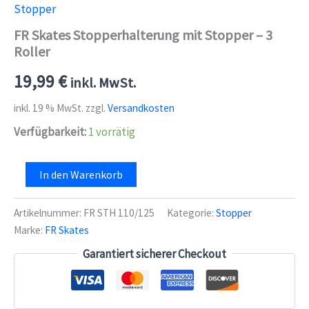
Stopper
FR Skates Stopperhalterung mit Stopper – 3
Roller
19,99
€
inkl. MwSt.
inkl. 19 % MwSt.
zzgl.
Versandkosten
Verfügbarkeit:
1 vorrätig
FR
In den Warenkorb
Skates
Stopperhalterung
mit
Artikelnummer:
FR STH 110/125
Kategorie:
Stopper
Stopper
Marke:
FR Skates
-
3
Garantiert sicherer Checkout
Roller
Menge