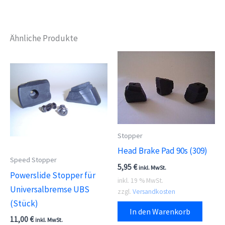
Ähnliche Produkte
Stopper
Head Brake Pad 90s (309)
Speed Stopper
5,95
€
inkl. MwSt.
Powerslide Stopper für
inkl. 19 % MwSt.
Universalbremse UBS
zzgl.
Versandkosten
(Stück)
In den Warenkorb
11,00
€
inkl. MwSt.