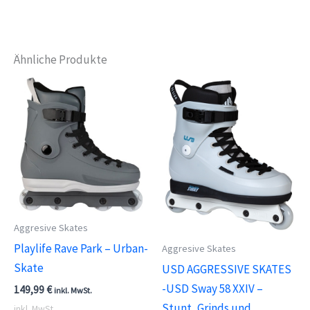
Ähnliche Produkte
Aggresive Skates
Playlife Rave Park – Urban-
Aggresive Skates
Skate
USD AGGRESSIVE SKATES
-USD Sway 58 XXIV –
149,99
€
inkl. MwSt.
Stunt, Grinds und
inkl. MwSt.