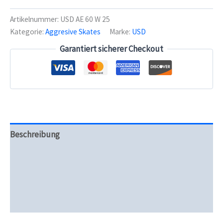
Aeon
60
Artikelnummer:
USD AE 60 W 25
Basic
Kategorie:
Aggresive Skates
Marke:
USD
-
White
Garantiert sicherer Checkout
-
Aggro
Skate
Menge
Beschreibung
Zusätzliche Informationen
Produktsicherheit
Rezensionen (0)