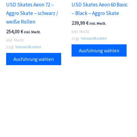
USD Skates Aeon 72 –
USD Skates Aeon 60 Basic
gewä
Aggro Skate – schwarz /
– Black – Aggro Skate
wer
weiße Rollen
239,99
€
inkl. MwSt.
254,00
€
inkl. MwSt.
inkl. MwSt.
zzgl.
Versandkosten
inkl. MwSt.
Dies
zzgl.
Versandkosten
Ausführung wählen
Dieses
Prod
Ausführung wählen
Produkt
weis
weist
meh
mehrere
Vari
Varianten
auf.
auf.
Die
Die
Opti
Optionen
kön
können
auf
auf
der