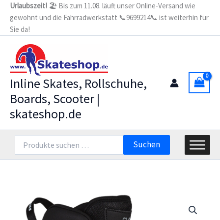
Zum
Urlaubszeit!
🏖️ Bis zum 11.08. läuft unser Online-Versand wie
gewohnt und die Fahrradwerkstatt 📞9699214📞 ist weiterhin für
Inhalt
Sie da!
springen
Inline Skates, Rollschuhe,
Boards, Scooter |
skateshop.de
Suchen
Suchen
nach: