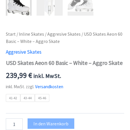
Start
/
Inline Skates
/
Aggresive Skates
/ USD Skates Aeon 60
Basic – White – Aggro Skate
Aggresive Skates
USD Skates Aeon 60 Basic – White – Aggro Skate
239,99
€
inkl. MwSt.
inkl. MwSt.
zzgl.
Versandkosten
41-42
43-44
45-46
USD
In den Warenkorb
Skates