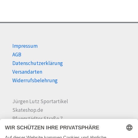
der
Prod
Produktseite
gewä
gewählt
wer
werden
Impressum
AGB
Datenschutzerklärung
Versandarten
Widerrufsbelehrung
Jürgen Lutz Sportartikel
Skateshop.de
Pfungstädter Straße 7
64342 Seeheim-Jugenheim
Tel.
06257 868181