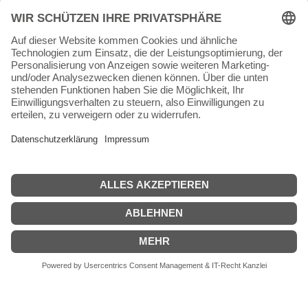
64342 Seeheim-Jugenheim
Tel.
06257 868181
Mail:
info@skateshop.de
Warenkorb
Mein Konto
Copyright © 2026 skateshop.de
SEHR GUT
(5 / 5)
aus
45
Bewertungen bei: google.com ⓘ
Informationen zur Echtheit der Bewertungen
Alle Preise inkl. der gesetzlichen MwSt.