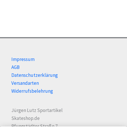
kön
auf
auf
der
der
Produktseite
Prod
gewählt
gewä
werden
wer
Impressum
AGB
Datenschutzerklärung
Versandarten
Widerrufsbelehrung
Jürgen Lutz Sportartikel
Skateshop.de
Pfungstädter Straße 7