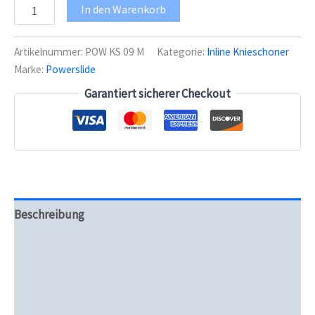
Powerslide
In den Warenkorb
Knieschützer
Pro
Series
Artikelnummer:
POW KS 09 M
Kategorie:
Inline Knieschoner
Men
Marke:
Powerslide
Menge
Garantiert sicherer Checkout
Beschreibung
Zusätzliche Informationen
Produktsicherheit
Rezensionen (0)