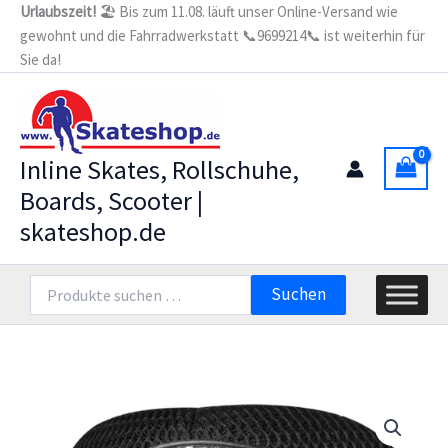
Zum
Urlaubszeit!
🏖️ Bis zum 11.08. läuft unser Online-Versand wie
gewohnt und die Fahrradwerkstatt 📞9699214📞 ist weiterhin für
Inhalt
Sie da!
springen
Inline Skates, Rollschuhe,
Boards, Scooter |
skateshop.de
Suchen
Suchen
nach: