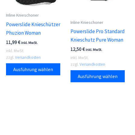
werden
gewä
Inline Knieschoner
wer
Inline Knieschoner
Powerslide Knieschützer
Powerslide Pro Standard
Phuzion Woman
Knieschutz Pure Woman
11,99
€
inkl. MwSt.
12,50
€
inkl. MwSt.
inkl. MwSt.
zzgl.
Versandkosten
inkl. MwSt.
Dieses
zzgl.
Versandkosten
Ausführung wählen
Dies
Produkt
Ausführung wählen
Prod
weist
weis
mehrere
meh
Varianten
Vari
auf.
auf.
Die
Die
Optionen
Opti
können