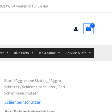
214📞 ist weiterhin für Sie da!
ter
Bike Parts
Ice & Snow
Service & Info
Start
/
Aggressive Skating
/
Aggro
Schützer
/
Schienbeinschützer
/ Earl
Schienbeinschützer
Schienbeinschützer
Earl Schienbeinschützer