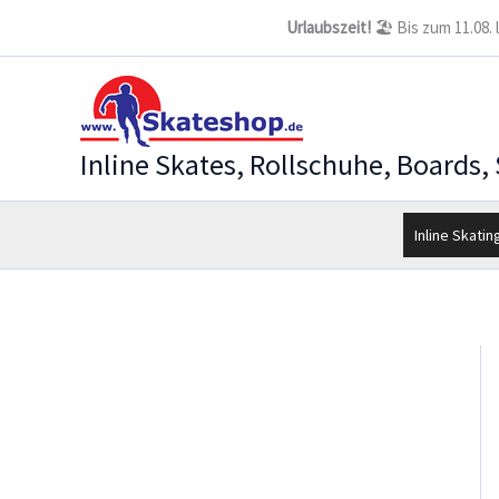
Zum
Urlaubszeit!
🏖️ Bis zum 11.08.
Inhalt
springen
Inline Skates, Rollschuhe, Boards,
Inline Skatin