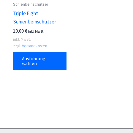
Schienbeinschützer
Triple Eight
Schienbeinschützer
10,00
€
inkl. MwSt.
inkl. MwSt.
zzgl.
Versandkosten
Dieses
Ausführung
Produkt
wählen
weist
mehrere
Varianten
auf.
Die
Optionen
können
auf