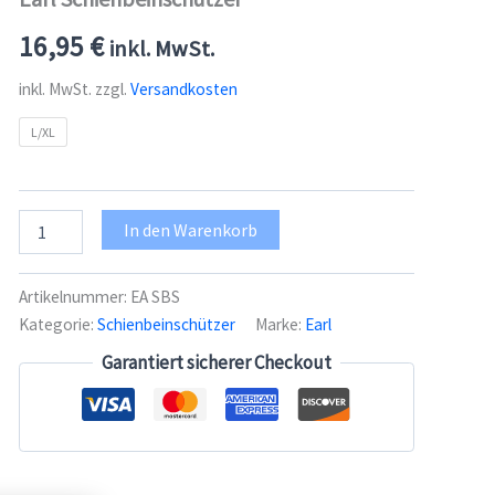
16,95
€
inkl. MwSt.
inkl. MwSt.
zzgl.
Versandkosten
L/XL
Earl
In den Warenkorb
Schienbeinschützer
Menge
Artikelnummer:
EA SBS
Kategorie:
Schienbeinschützer
Marke:
Earl
Garantiert sicherer Checkout