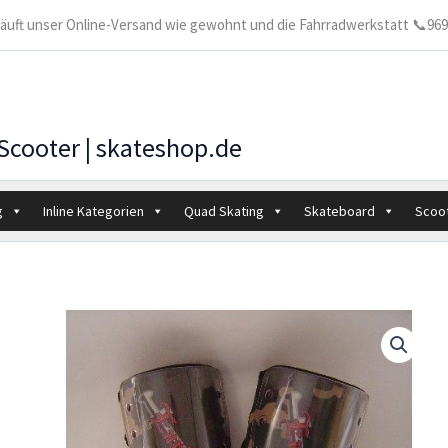
 läuft unser Online-Versand wie gewohnt und die Fahrradwerkstatt 📞9699
 Scooter | skateshop.de
g
Inline Kategorien
Quad Skating
Skateboard
Scoo