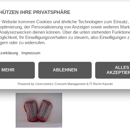
Beschreibung
Zusätzliche Informationen
Produktsi
Earl Schienbeinschützer
Größe: S/M und L/XL
Ähnliche Produkte