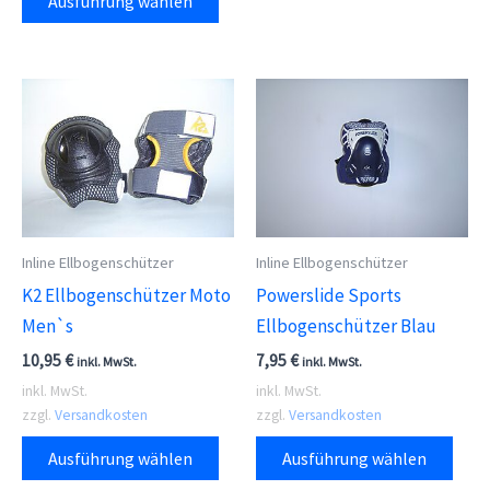
Ausführung wählen
Vari
Produkt
auf.
weist
Die
mehrere
Opti
Varianten
kön
auf.
auf
Die
der
Optionen
Prod
können
gewä
auf
Inline Ellbogenschützer
Inline Ellbogenschützer
wer
der
K2 Ellbogenschützer Moto
Powerslide Sports
Produktseite
Men`s
Ellbogenschützer Blau
gewählt
10,95
€
7,95
€
inkl. MwSt.
inkl. MwSt.
werden
inkl. MwSt.
inkl. MwSt.
zzgl.
Versandkosten
zzgl.
Versandkosten
Dieses
Dies
Ausführung wählen
Ausführung wählen
Produkt
Prod