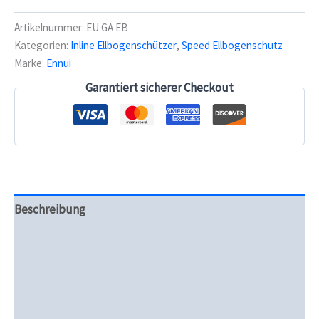
Sleeve
Pro
Artikelnummer:
EU GA EB
Elbow
Kategorien:
Inline Ellbogenschützer
,
Speed Ellbogenschutz
Gasket
Marke:
Ennui
-
Ellbogenschützer
Garantiert sicherer Checkout
Menge
Beschreibung
Zusätzliche Informationen
Produktsicherheit
Rezensionen (0)