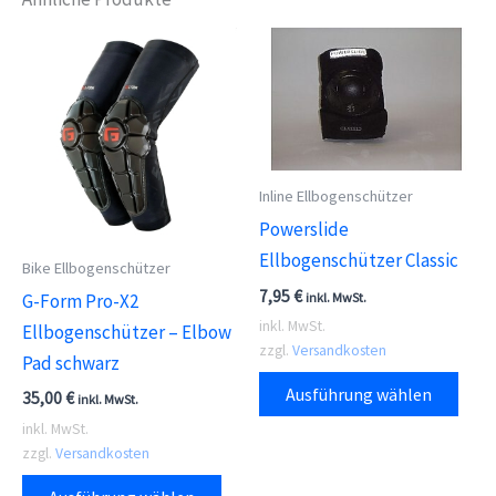
Inline Ellbogenschützer
Powerslide
Ellbogenschützer Classic
Bike Ellbogenschützer
7,95
€
inkl. MwSt.
G-Form Pro-X2
inkl. MwSt.
Ellbogenschützer – Elbow
zzgl.
Versandkosten
Pad schwarz
Dies
Ausführung wählen
35,00
€
inkl. MwSt.
Prod
inkl. MwSt.
weis
zzgl.
Versandkosten
meh
Dieses