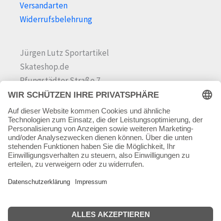
Versandarten
Widerrufsbelehrung
Jürgen Lutz Sportartikel
Skateshop.de
Pfungstädter Straße 7
64342 Seeheim-Jugenheim
Tel.
06257 868181
Mail:
info@skateshop.de
Warenkorb
Mein Konto