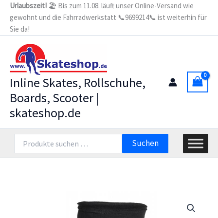
Zum
Urlaubszeit!
🏖️ Bis zum 11.08. läuft unser Online-Versand wie
gewohnt und die Fahrradwerkstatt 📞9699214📞 ist weiterhin für
Inhalt
Sie da!
springen
Inline Skates, Rollschuhe,
Boards, Scooter |
skateshop.de
Suchen
Suchen
nach: