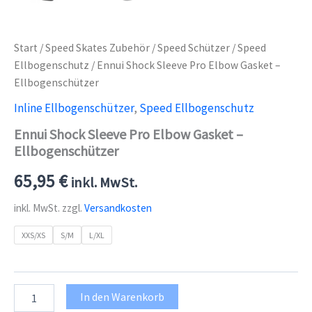
Start
/
Speed Skates Zubehör
/
Speed Schützer
/
Speed
Ellbogenschutz
/ Ennui Shock Sleeve Pro Elbow Gasket –
Ellbogenschützer
Inline Ellbogenschützer
,
Speed Ellbogenschutz
Ennui Shock Sleeve Pro Elbow Gasket –
Ellbogenschützer
65,95
€
inkl. MwSt.
inkl. MwSt.
zzgl.
Versandkosten
XXS/XS
S/M
L/XL
Ennui
In den Warenkorb
Shock