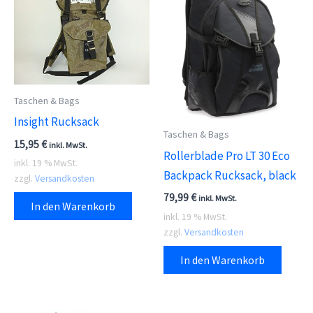
Taschen & Bags
Insight Rucksack
Taschen & Bags
15,95
€
inkl. MwSt.
Rollerblade Pro LT 30 Eco
inkl. 19 % MwSt.
Backpack Rucksack, black
zzgl.
Versandkosten
79,99
€
inkl. MwSt.
In den Warenkorb
inkl. 19 % MwSt.
zzgl.
Versandkosten
In den Warenkorb