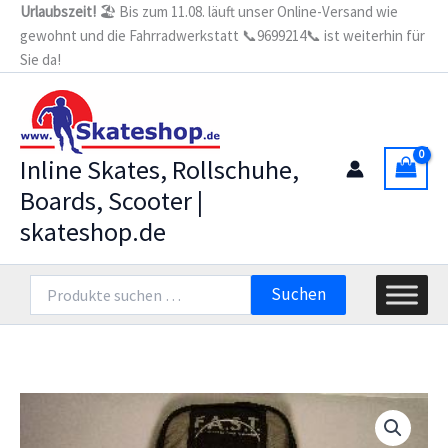
Zum
Urlaubszeit!
🏖️ Bis zum 11.08. läuft unser Online-Versand wie
CXR4
gewohnt und die Fahrradwerkstatt 📞9699214📞 ist weiterhin für
Inhalt
-
Trinkrucksack
Sie da!
springen
Menge
Inline Skates, Rollschuhe,
Boards, Scooter |
skateshop.de
Suchen
Suchen
nach: