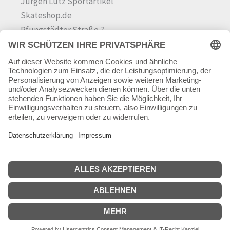
Jürgen Lutz Sportartikel
Skateshop.de
Pfungstädter Straße 7
64342 Seeheim-Jugenheim
Tel.
06257 868181
Mail:
info@skateshop.de
Warenkorb
Mein Konto
Copyright © 2026 skateshop.de
SEHR GUT
(5 / 5)
aus
45
Bewertungen bei: google.com ⓘ
Informationen zur Echtheit der Bewertungen