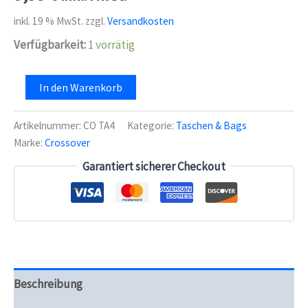
inkl. 19 % MwSt.
zzgl.
Versandkosten
Verfügbarkeit:
1 vorrätig
Cross
In den Warenkorb
Over
CXR4
-
Artikelnummer:
CO TA4
Kategorie:
Taschen & Bags
Trinkrucksack
Marke:
Crossover
Menge
Garantiert sicherer Checkout
Beschreibung