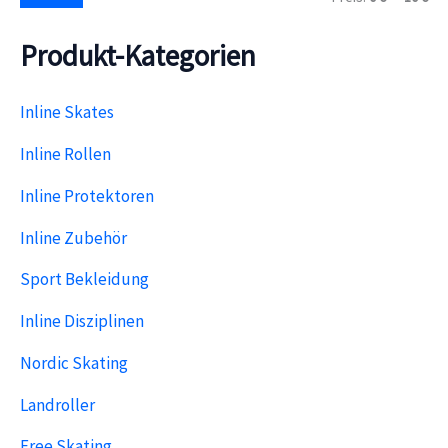
i
a
h
n
x
:
Produkt-Kategorien
.
.
P
P
r
r
e
e
Inline Skates
i
i
s
s
Inline Rollen
Inline Protektoren
Inline Zubehör
Sport Bekleidung
Inline Disziplinen
Nordic Skating
Landroller
Free Skating