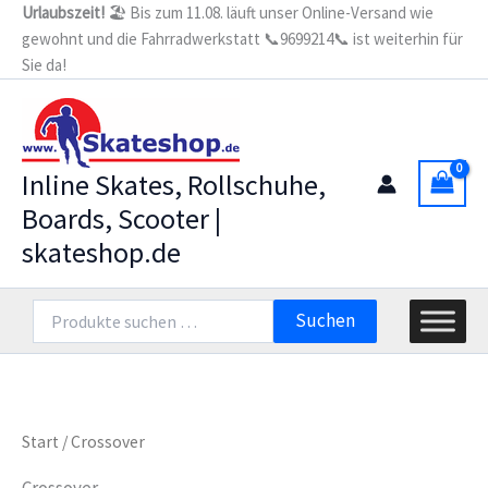
Zum
Urlaubszeit!
🏖️ Bis zum 11.08. läuft unser Online-Versand wie
gewohnt und die Fahrradwerkstatt 📞9699214📞 ist weiterhin für
Inhalt
Sie da!
springen
Inline Skates, Rollschuhe,
Boards, Scooter |
skateshop.de
Suchen
Suchen
nach:
Start
/ Crossover
Crossover