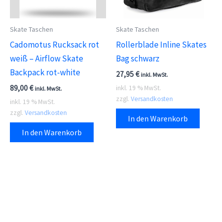
Skate Taschen
Skate Taschen
Cadomotus Rucksack rot
Rollerblade Inline Skates
weiß – Airflow Skate
Bag schwarz
Backpack rot-white
27,95
€
inkl. MwSt.
89,00
€
inkl. 19 % MwSt.
inkl. MwSt.
zzgl.
Versandkosten
inkl. 19 % MwSt.
zzgl.
Versandkosten
In den Warenkorb
In den Warenkorb