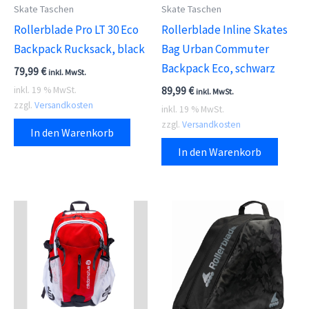
Skate Taschen
Skate Taschen
Rollerblade Pro LT 30 Eco
Rollerblade Inline Skates
Backpack Rucksack, black
Bag Urban Commuter
Backpack Eco, schwarz
79,99
€
inkl. MwSt.
89,99
€
inkl. 19 % MwSt.
inkl. MwSt.
zzgl.
Versandkosten
inkl. 19 % MwSt.
zzgl.
Versandkosten
In den Warenkorb
In den Warenkorb