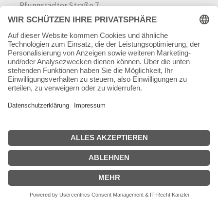
Pfungstädter Straße 7
64342 Seeheim-Jugenheim
Tel.
06257 868181
Mail:
info@skateshop.de
Warenkorb
Mein Konto
Copyright © 2026 skateshop.de
SEHR GUT
(5 / 5)
aus
45
Bewertungen bei: google.com ⓘ
Informationen zur Echtheit der Bewertungen
Alle Preise inkl. der gesetzlichen MwSt.