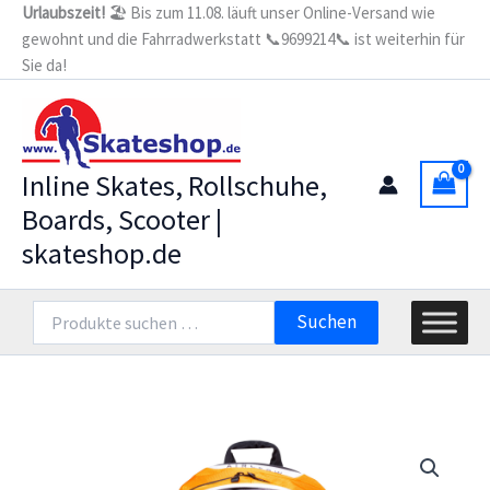
Zum
Urlaubszeit!
🏖️ Bis zum 11.08. läuft unser Online-Versand wie
weiß
gewohnt und die Fahrradwerkstatt 📞9699214📞 ist weiterhin für
Inhalt
-
Airflow
Sie da!
springen
Skate
Backpack
orange-
white
Menge
Inline Skates, Rollschuhe,
Boards, Scooter |
skateshop.de
Suchen
Suchen
nach: