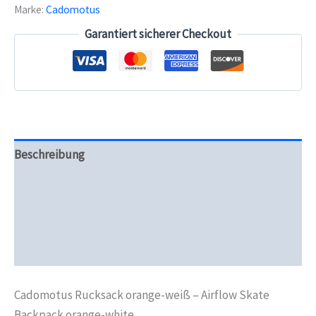
Marke:
Cadomotus
Airflow
Skate
Garantiert sicherer Checkout
Backpack
orange-
white
Menge
Beschreibung
Zusätzliche Informationen
Produktsicherheit
Rezensionen (0)
Cadomotus Rucksack orange-weiß – Airflow Skate
Backpack orange-white