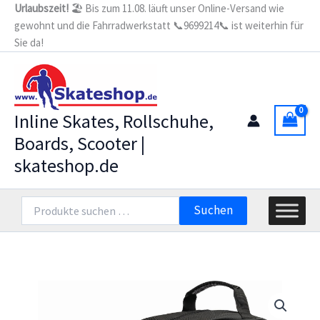
Zum
Urlaubszeit!
🏖️ Bis zum 11.08. läuft unser Online-Versand wie
Skates
gewohnt und die Fahrradwerkstatt 📞9699214📞 ist weiterhin für
Inhalt
Bag
schwarz
Sie da!
springen
Menge
Inline Skates, Rollschuhe,
Boards, Scooter |
skateshop.de
Suchen
Suchen
nach: