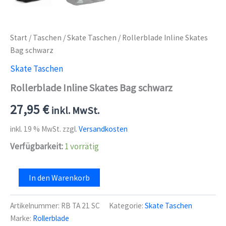
Start
/
Taschen
/
Skate Taschen
/ Rollerblade Inline Skates
Bag schwarz
Skate Taschen
Rollerblade Inline Skates Bag schwarz
27,95
€
inkl. MwSt.
inkl. 19 % MwSt.
zzgl.
Versandkosten
Verfügbarkeit:
1 vorrätig
Rollerblade
In den Warenkorb
Inline
Skates
Bag
Artikelnummer:
RB TA 21 SC
Kategorie:
Skate Taschen
schwarz
Marke:
Rollerblade
Menge