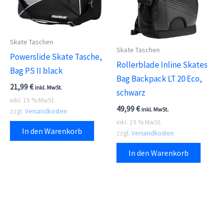
Skate Taschen
Skate Taschen
Powerslide Skate Tasche,
Rollerblade Inline Skates
Bag PS II black
Bag Backpack LT 20 Eco,
21,99
€
inkl. MwSt.
schwarz
inkl. 19 % MwSt.
49,99
€
inkl. MwSt.
zzgl.
Versandkosten
inkl. 19 % MwSt.
In den Warenkorb
zzgl.
Versandkosten
In den Warenkorb