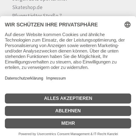
Skateshop.de
Pfungstädter Straße 7
64342 Seeheim-Jugenheim
Tel.
06257 868181
Mail:
info@skateshop.de
Warenkorb
Mein Konto
Copyright © 2026 skateshop.de
SEHR GUT
(5 / 5)
aus
45
Bewertungen bei: google.com ⓘ
Informationen zur Echtheit der Bewertungen