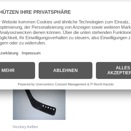
Beschreibung
Zusätzliche Informationen
Produktsi
Branches Ersatzhockeyfuß links gebogen (rechts)
Hockeykelle holz
Ähnliche Produkte
Hockey Kellen