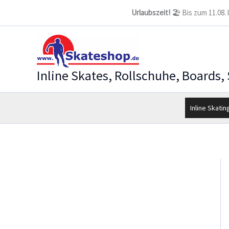
Zum
Urlaubszeit!
🏖️ Bis zum 11.08.
Inhalt
springen
Inline Skates, Rollschuhe, Boards,
Inline Skatin