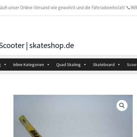
 läuft unser Online-Versand wie gewohnt und die Fahrradwerkstatt 📞9699
 Scooter | skateshop.de
g
Inline Kategorien
Quad Skating
Skateboard
Scoo