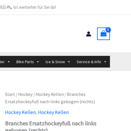
links
214📞 ist weiterhin für Sie da!
gebogen
(rechts)
Menge
ter
Bike Parts
Ice & Snow
Service & Info
Start
/
Hockey
/
Hockey Kellen
/ Branches
Ersatzhockeyfuß nach links gebogen (rechts)
Hockey Kellen
,
Hockey Kellen
Branches Ersatzhockeyfuß nach links
gebogen (rechts)