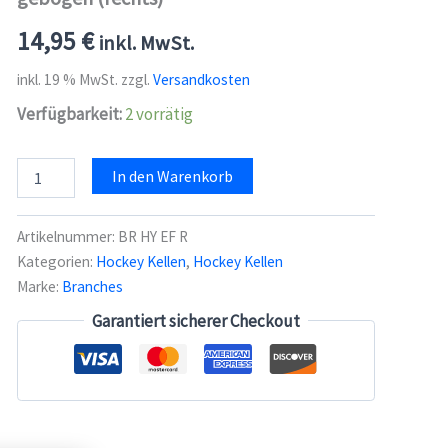
14,95
€
inkl. MwSt.
inkl. 19 % MwSt.
zzgl.
Versandkosten
Verfügbarkeit:
2 vorrätig
Branches
In den Warenkorb
Ersatzhockeyfuß
nach
links
Artikelnummer:
BR HY EF R
gebogen
Kategorien:
Hockey Kellen
,
Hockey Kellen
(rechts)
Marke:
Branches
Menge
Garantiert sicherer Checkout