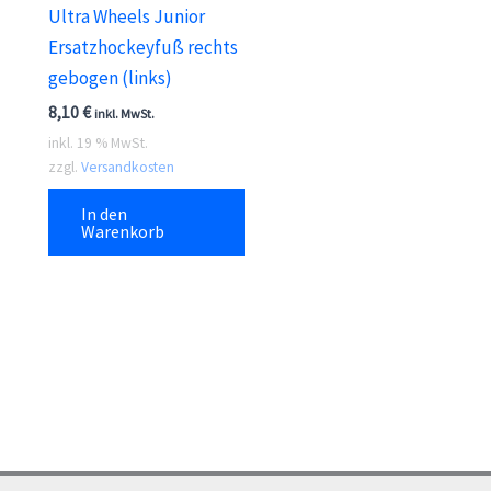
Ultra Wheels Junior
Ersatzhockeyfuß rechts
gebogen (links)
8,10
€
inkl. MwSt.
inkl. 19 % MwSt.
zzgl.
Versandkosten
In den
Warenkorb