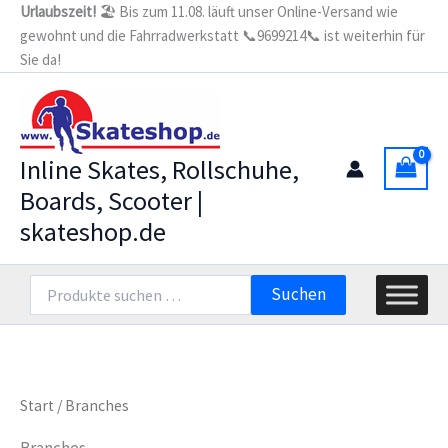
Zum
Urlaubszeit!
🏖️ Bis zum 11.08. läuft unser Online-Versand wie
gewohnt und die Fahrradwerkstatt 📞9699214📞 ist weiterhin für
Inhalt
Sie da!
springen
Inline Skates, Rollschuhe,
Boards, Scooter |
skateshop.de
Suchen
Suchen
nach:
Start
/ Branches
Branches