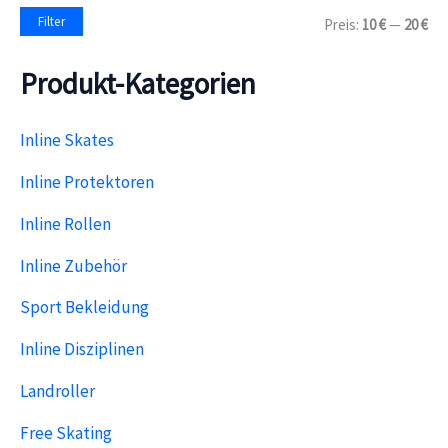
a
M
M
Filter
Preis:
10 €
—
20 €
c
i
a
h
n
x
:
Produkt-Kategorien
.
.
P
P
r
r
e
e
Inline Skates
i
i
s
s
Inline Protektoren
Inline Rollen
Inline Zubehör
Sport Bekleidung
Inline Disziplinen
Landroller
Free Skating