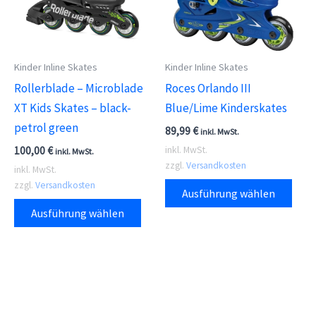
auf
kön
der
auf
Produktseite
der
Kinder Inline Skates
Kinder Inline Skates
gewählt
Prod
Rollerblade – Microblade
Roces Orlando III
werden
gewä
XT Kids Skates – black-
Blue/Lime Kinderskates
wer
petrol green
89,99
€
inkl. MwSt.
100,00
€
inkl. MwSt.
inkl. MwSt.
zzgl.
Versandkosten
inkl. MwSt.
Dies
zzgl.
Versandkosten
Ausführung wählen
Dieses
Prod
Ausführung wählen
Produkt
weis
weist
meh
mehrere
Vari
Varianten
auf.
auf.
Die