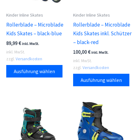
Kinder Inline Skates
Kinder Inline Skates
Rollerblade – Microblade
Rollerblade – Microblade
Kids Skates – black-blue
Kids Skates inkl. Schützer
– black-red
89,99
€
inkl. MwSt.
100,00
€
inkl. MwSt.
inkl. MwSt.
zzgl.
Versandkosten
inkl. MwSt.
Dieses
zzgl.
Versandkosten
Ausführung wählen
Produkt
Dies
Ausführung wählen
weist
Prod
mehrere
weis
Varianten
meh
auf.
Vari
Die
auf.
Optionen
Die
können
Opti