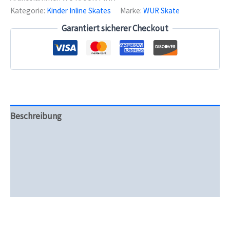
Kinderskate
Kategorie:
Kinder Inline Skates
Marke:
WUR Skate
Menge
Garantiert sicherer Checkout
Beschreibung
Zusätzliche Informationen
Produktsicherheit
Rezensionen (0)