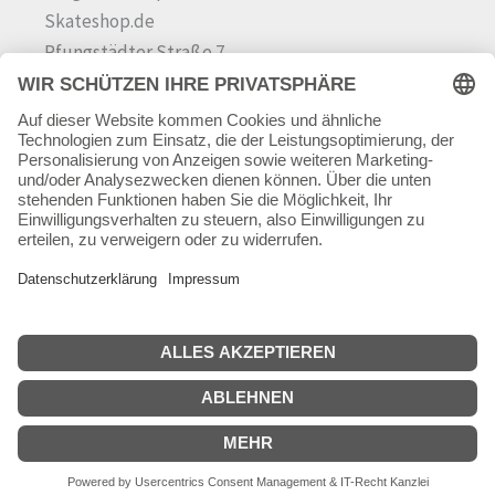
Skateshop.de
Pfungstädter Straße 7
64342 Seeheim-Jugenheim
Tel.
06257 868181
Mail:
info@skateshop.de
Warenkorb
Mein Konto
Copyright © 2026 skateshop.de
SEHR GUT
(5 / 5)
aus
45
Bewertungen bei: google.com ⓘ
Informationen zur Echtheit der Bewertungen