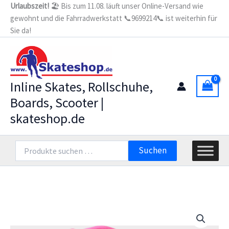
Zum
Urlaubszeit!
🏖️ Bis zum 11.08. läuft unser Online-Versand wie
gewohnt und die Fahrradwerkstatt 📞9699214📞 ist weiterhin für
Inhalt
Sie da!
springen
Inline Skates, Rollschuhe,
Boards, Scooter |
skateshop.de
Suchen
Suchen
nach: