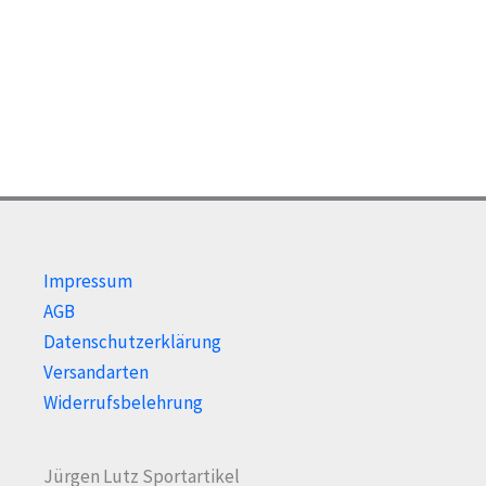
Die
Opti
Optionen
kön
können
auf
auf
der
der
Prod
Produktseite
gewä
gewählt
wer
werden
Impressum
AGB
Datenschutzerklärung
Versandarten
Widerrufsbelehrung
Jürgen Lutz Sportartikel