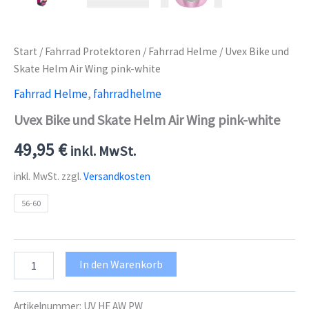
Start
/
Fahrrad Protektoren
/
Fahrrad Helme
/ Uvex Bike und
Skate Helm Air Wing pink-white
Fahrrad Helme
,
fahrradhelme
Uvex Bike und Skate Helm Air Wing pink-white
49,95
€
inkl. MwSt.
inkl. MwSt.
zzgl.
Versandkosten
56-60
Uvex
In den Warenkorb
Bike
und
Skate
Artikelnummer:
UV HE AW PW