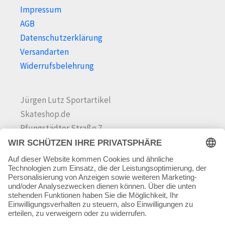
Impressum
AGB
Datenschutzerklärung
Versandarten
Widerrufsbelehrung
Jürgen Lutz Sportartikel
Skateshop.de
Pfungstädter Straße 7
64342 Seeheim-Jugenheim
Tel.
06257 868181
Mail:
info@skateshop.de
Warenkorb
Mein Konto