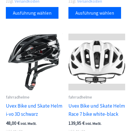
zzgl.
Versandkosten
zzgl.
Versandkosten
Dieses
Dies
Ausführung wählen
Ausführung wählen
Produkt
Prod
weist
weis
mehrere
meh
Varianten
Vari
auf.
auf.
Die
Die
Optionen
Opti
können
kön
auf
auf
der
der
fahrradhelme
fahrradhelme
Produktseite
Prod
Uvex Bike und Skate Helm
Uvex Bike und Skate Helm
gewählt
gewä
i-vo 3D schwarz
Race 7 bike white-black
werden
wer
48,00
€
139,95
€
inkl. MwSt.
inkl. MwSt.