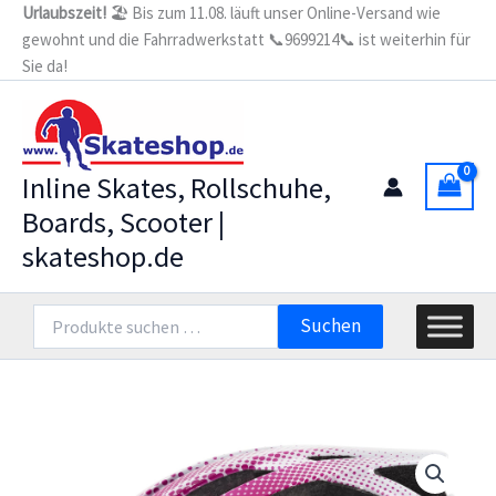
Zum
Urlaubszeit!
🏖️ Bis zum 11.08. läuft unser Online-Versand wie
gewohnt und die Fahrradwerkstatt 📞9699214📞 ist weiterhin für
Inhalt
Sie da!
springen
Inline Skates, Rollschuhe,
Boards, Scooter |
skateshop.de
Suchen
Suchen
nach: