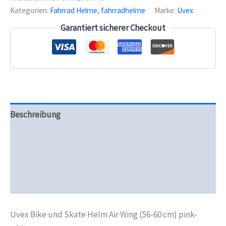
Helm
Kategorien:
Fahrrad Helme
,
fahrradhelme
Marke:
Uvex
Air
Wing
Garantiert sicherer Checkout
pink-
white
Menge
Beschreibung
Zusätzliche Informationen
Produktsicherheit
Rezensionen (0)
Uvex Bike und Skate Helm Air Wing (56-60 cm) pink-