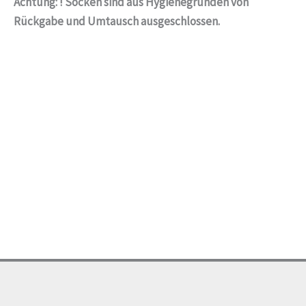
Achtung:
!
Socken sind
aus Hygienegründen
vo
n
Rückgabe und Umtausch
ausgeschlossen.