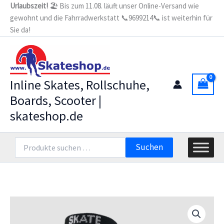
Zum
Urlaubszeit!
🏖️ Bis zum 11.08. läuft unser Online-Versand wie
gewohnt und die Fahrradwerkstatt 📞9699214📞 ist weiterhin für
Inhalt
Sie da!
springen
Inline Skates, Rollschuhe,
Boards, Scooter |
skateshop.de
Suchen
Suchen
nach: