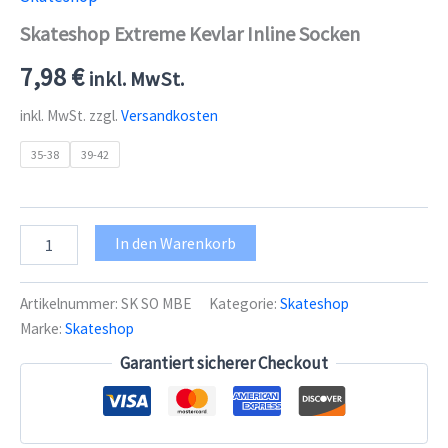
Skateshop Extreme Kevlar Inline Socken
7,98
€
inkl. MwSt.
inkl. MwSt.
zzgl.
Versandkosten
35-38
39-42
Skateshop
In den Warenkorb
Extreme
Kevlar
Inline
Artikelnummer:
SK SO MBE
Kategorie:
Skateshop
Socken
Marke:
Skateshop
Menge
Garantiert sicherer Checkout