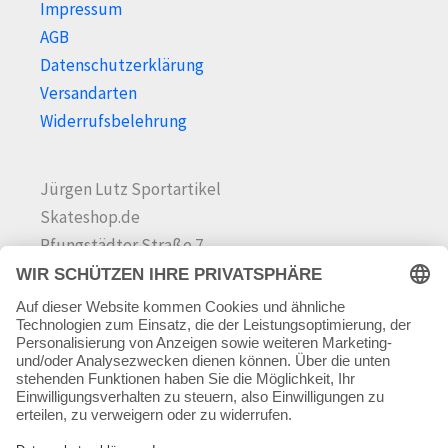
Impressum
AGB
Datenschutzerklärung
Versandarten
Widerrufsbelehrung
Jürgen Lutz Sportartikel
Skateshop.de
Pfungstädter Straße 7
64342 Seeheim-Jugenheim
Tel.
06257 868181
Mail:
info@skateshop.de
Warenkorb
Mein Konto