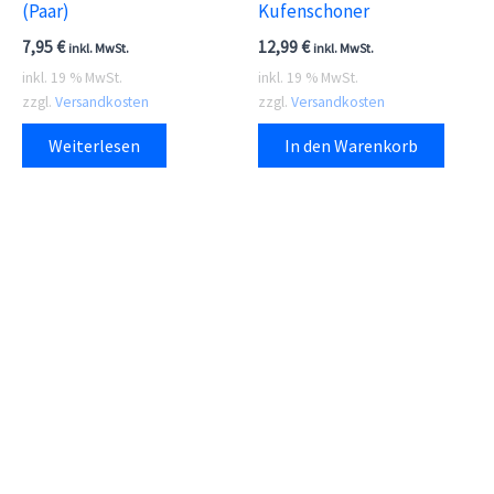
(Paar)
Kufenschoner
7,95
€
12,99
€
inkl. MwSt.
inkl. MwSt.
inkl. 19 % MwSt.
inkl. 19 % MwSt.
zzgl.
Versandkosten
zzgl.
Versandkosten
Weiterlesen
In den Warenkorb