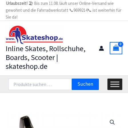
Zum
Urlaubszeit!
🏖️ Bis zum 11.08. läuft unser Online-Versand wie
gewohnt und die Fahrradwerkstatt 📞9699214📞 ist weiterhin für
Inhalt
Sie da!
springen
Inline Skates, Rollschuhe,
Boards, Scooter |
skateshop.de
Suchen
Suchen
nach: