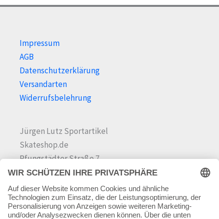
Impressum
AGB
Datenschutzerklärung
Versandarten
Widerrufsbelehrung
Jürgen Lutz Sportartikel
Skateshop.de
Pfungstädter Straße 7
64342 Seeheim-Jugenheim
Tel.
06257 868181
Mail:
info@skateshop.de