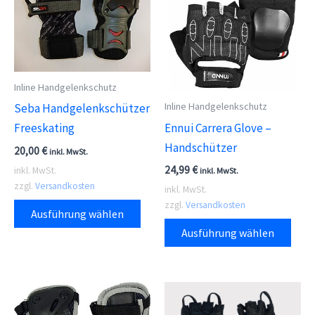
Inline Handgelenkschutz
Inline Handgelenkschutz
Seba Handgelenkschützer
Ennui Carrera Glove –
Freeskating
Handschützer
20,00
€
inkl. MwSt.
24,99
€
inkl. MwSt.
inkl. MwSt.
zzgl.
Versandkosten
inkl. MwSt.
Dieses
zzgl.
Versandkosten
Ausführung wählen
Dies
Produkt
Ausführung wählen
Prod
weist
weis
mehrere
meh
Varianten
Vari
auf.