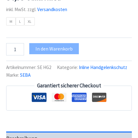
inkl. MwSt.
zzgl.
Versandkosten
M
L
XL
Seba
In den Warenkorb
Handgelenkschützer
Freeskating
Menge
Artikelnummer:
SE HG2
Kategorie:
Inline Handgelenkschutz
Marke:
SEBA
Garantiert sicherer Checkout