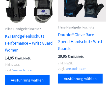
auf.
Die
Die
Optionen
Opti
können
kön
auf
Inline Handgelenkschutz
Inline Handgelenkschutz
auf
der
Doubleff Glove Race
K2 Handgelenkschutz
der
Produktseite
Speed Handschutz Wrist
Performance – Wrist Guard
Prod
gewählt
Guards
Women
gewä
werden
29,95
€
wer
inkl. MwSt.
14,95
€
inkl. MwSt.
inkl. MwSt.
inkl. MwSt.
zzgl.
Versandkosten
zzgl.
Versandkosten
Dies
Dieses
Ausführung wählen
Ausführung wählen
Prod
Produkt
weis
weist
meh
mehrere
Vari
Varianten
auf.