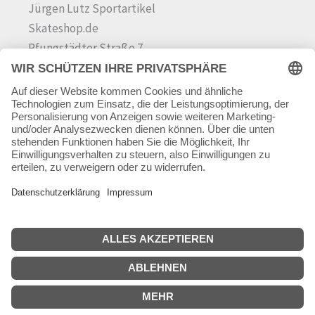
Jürgen Lutz Sportartikel
Skateshop.de
Pfungstädter Straße 7
64342 Seeheim-Jugenheim
Tel.
06257 868181
Mail:
info@skateshop.de
Warenkorb
Mein Konto
Copyright © 2026 skateshop.de
SEHR GUT
(5 / 5)
aus
45
Bewertungen bei: google.com ⓘ