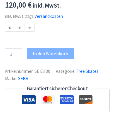
120,00
€
inkl. MwSt.
inkl. MwSt.
zzgl.
Versandkosten
42
43
44
Seba
In den Warenkorb
Freeskate
E3
-
Artikelnummer:
SE E3 80
Kategorie:
Free Skates
schwarze
Marke:
SEBA
80mm
Rolle
Garantiert sicherer Checkout
Menge