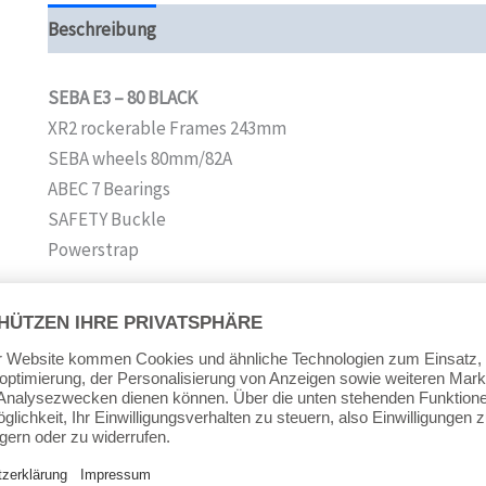
Beschreibung
Zusätzliche Informationen
Produktsi
SEBA E3 – 80 BLACK
XR2 rockerable Frames 243mm
SEBA wheels 80mm/82A
ABEC 7 Bearings
SAFETY Buckle
Powerstrap
EU. US. MP. UK.
36 4,5 23 3,5
37 5 23,5 4
38 6 24,5 5