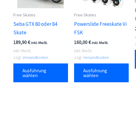
Free Skates
Free Skates
Seba GTX 80 oder 84
Powerslide Freeskate Vi
Skate
FSK
189,90
€
160,00
€
inkl. MwSt.
inkl. MwSt.
inkl. MwSt.
inkl. MwSt.
zzgl.
Versandkosten
zzgl.
Versandkosten
Dieses
Die
Ausführung
Ausführung
Produkt
Pr
wählen
wählen
weist
wei
mehrere
me
Varianten
Var
auf.
auf
Die
Die
Optionen
Opt
können
kö