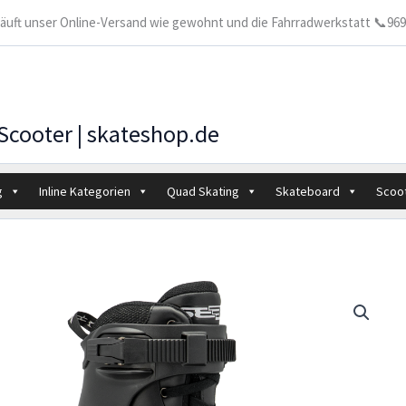
 läuft unser Online-Versand wie gewohnt und die Fahrradwerkstatt 📞9699
 Scooter | skateshop.de
g
Inline Kategorien
Quad Skating
Skateboard
Scoo