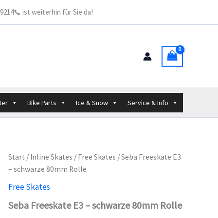
214📞 ist weiterhin für Sie da!
ter
Bike Parts
Ice & Snow
Service & Info
Start
/
Inline Skates
/
Free Skates
/ Seba Freeskate E3
– schwarze 80mm Rolle
Free Skates
Seba Freeskate E3 – schwarze 80mm Rolle