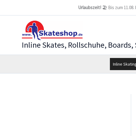
Zum
Urlaubszeit!
🏖️ Bis zum 11.08.
Inhalt
springen
Inline Skates, Rollschuhe, Boards,
Inline Skatin