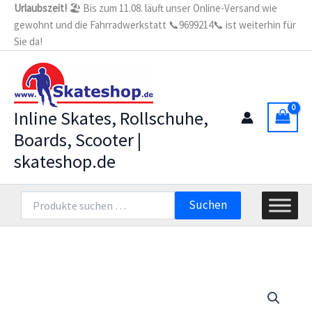
Zum
Urlaubszeit!
🏖️ Bis zum 11.08. läuft unser Online-Versand wie
male/female
gewohnt und die Fahrradwerkstatt 📞9699214📞 ist weiterhin für
Inhalt
schwarz
Menge
Sie da!
springen
Inline Skates, Rollschuhe,
Boards, Scooter |
skateshop.de
Suchen
Suchen
nach: