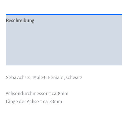
Beschreibung
Zusätzliche Informationen
Produktsicherheit
Rezensionen (0)
Seba Achse: 1Male+1Female, schwarz
Achsendurchmesser = ca. 8mm
Länge der Achse = ca. 33mm