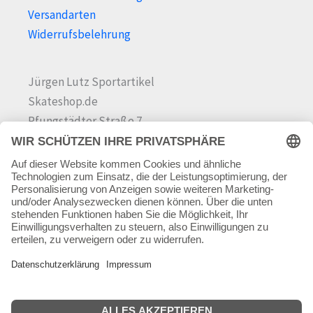
Versandarten
Widerrufsbelehrung
Jürgen Lutz Sportartikel
Skateshop.de
Pfungstädter Straße 7
64342 Seeheim-Jugenheim
Tel.
06257 868181
Mail:
info@skateshop.de
Warenkorb
Mein Konto