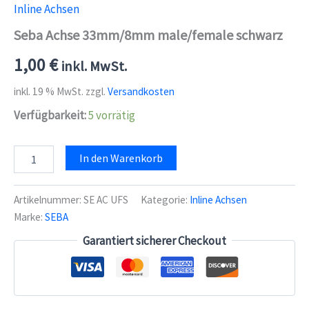
Inline Achsen
Seba Achse 33mm/8mm male/female schwarz
1,00
€
inkl. MwSt.
inkl. 19 % MwSt.
zzgl.
Versandkosten
Verfügbarkeit:
5 vorrätig
Seba
In den Warenkorb
Achse
33mm/8mm
male/female
Artikelnummer:
SE AC UFS
Kategorie:
Inline Achsen
schwarz
Marke:
SEBA
Menge
Garantiert sicherer Checkout