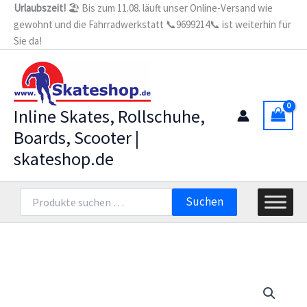
Zum
Urlaubszeit!
🏖️ Bis zum 11.08. läuft unser Online-Versand wie
gewohnt und die Fahrradwerkstatt 📞9699214📞 ist weiterhin für
Inhalt
Sie da!
springen
Inline Skates, Rollschuhe,
Boards, Scooter |
skateshop.de
Suchen
Suchen
nach: