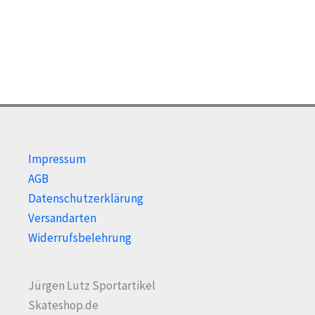
Optionen
Opti
können
kön
auf
auf
der
der
Produktseite
Prod
gewählt
gewä
werden
wer
Impressum
AGB
Datenschutzerklärung
Versandarten
Widerrufsbelehrung
Jürgen Lutz Sportartikel
Skateshop.de