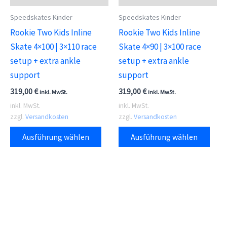
der
der
Produktseite
Speedskates Kinder
Speedskates Kinder
Prod
gewählt
Rookie Two Kids Inline
Rookie Two Kids Inline
gewä
werden
Skate 4×100 | 3×110 race
Skate 4×90 | 3×100 race
wer
setup + extra ankle
setup + extra ankle
support
support
319,00
€
319,00
€
inkl. MwSt.
inkl. MwSt.
inkl. MwSt.
inkl. MwSt.
zzgl.
Versandkosten
zzgl.
Versandkosten
Dieses
Dies
Ausführung wählen
Ausführung wählen
Produkt
Prod
weist
weis
mehrere
meh
Varianten
Vari
auf.
auf.
Die
Die