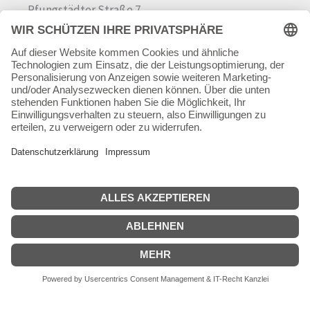
Pfungstädter Straße 7
64342 Seeheim-Jugenheim
Tel.
06257 868181
Mail:
info@skateshop.de
Warenkorb
Mein Konto
Copyright © 2026 skateshop.de
SEHR GUT
(5 / 5)
aus
45
Bewertungen bei: google.com ⓘ
Informationen zur Echtheit der Bewertungen
Alle Preise inkl. der gesetzlichen MwSt.