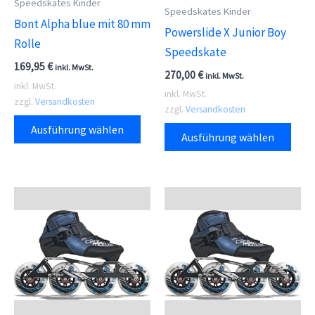
Speedskates Kinder
Speedskates Kinder
Bont Alpha blue mit 80 mm
Powerslide X Junior Boy
Rolle
Speedskate
169,95
€
inkl. MwSt.
270,00
€
inkl. MwSt.
inkl. MwSt.
inkl. MwSt.
zzgl.
Versandkosten
zzgl.
Versandkosten
Dieses
Dies
Ausführung wählen
Ausführung wählen
Produkt
Prod
weist
weis
mehrere
meh
Varianten
Vari
auf.
auf.
Die
Die
Optionen
Opti
können
kön
auf
auf