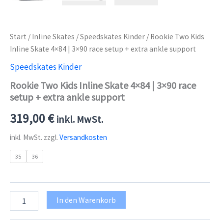
Start
/
Inline Skates
/
Speedskates Kinder
/ Rookie Two Kids
Inline Skate 4×84 | 3×90 race setup + extra ankle support
Speedskates Kinder
Rookie Two Kids Inline Skate 4×84 | 3×90 race
setup + extra ankle support
319,00
€
inkl. MwSt.
inkl. MwSt.
zzgl.
Versandkosten
35
36
Rookie
In den Warenkorb
Two
Kids