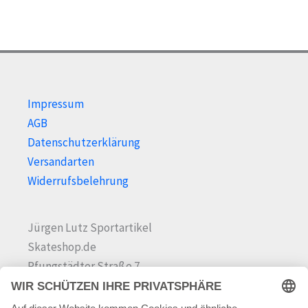
Produktseite
der
gewählt
Prod
werden
gewä
wer
Impressum
AGB
Datenschutzerklärung
Versandarten
Widerrufsbelehrung
Jürgen Lutz Sportartikel
Skateshop.de
Pfungstädter Straße 7
64342 Seeheim-Jugenheim
Tel.
06257 868181