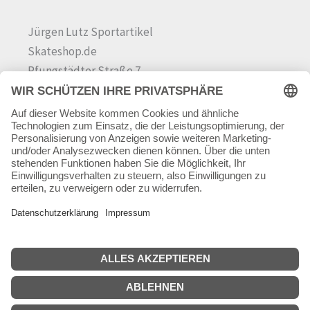
Jürgen Lutz Sportartikel
Skateshop.de
Pfungstädter Straße 7
64342 Seeheim-Jugenheim
Tel.
06257 868181
Mail:
info@skateshop.de
Warenkorb
Mein Konto
Copyright © 2026 skateshop.de