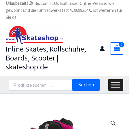
Zum
Urlaubszeit!
🏖️ Bis zum 11.08. läuft unser Online-Versand wie
gewohnt und die Fahrradwerkstatt 📞9699214📞 ist weiterhin für
Inhalt
Sie da!
springen
Inline Skates, Rollschuhe,
Boards, Scooter |
skateshop.de
Suchen
Suchen
nach: