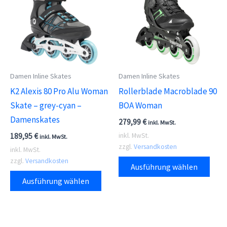
Optionen
Die
können
Opti
auf
kön
der
auf
Produktseite
der
Damen Inline Skates
Damen Inline Skates
gewählt
Prod
K2 Alexis 80 Pro Alu Woman
Rollerblade Macroblade 90
werden
gewä
Skate – grey-cyan –
BOA Woman
wer
Damenskates
279,99
€
inkl. MwSt.
189,95
€
inkl. MwSt.
inkl. MwSt.
zzgl.
Versandkosten
inkl. MwSt.
Dies
zzgl.
Versandkosten
Ausführung wählen
Dieses
Prod
Ausführung wählen
Produkt
weis
weist
meh
mehrere
Vari