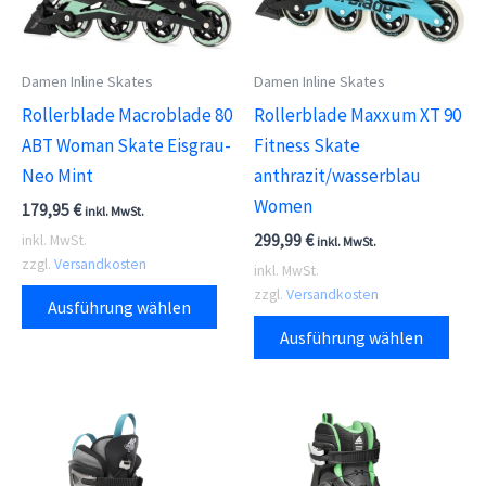
Damen Inline Skates
Damen Inline Skates
Rollerblade Macroblade 80
Rollerblade Maxxum XT 90
ABT Woman Skate Eisgrau-
Fitness Skate
Neo Mint
anthrazit/wasserblau
Women
179,95
€
inkl. MwSt.
299,99
€
inkl. MwSt.
inkl. MwSt.
zzgl.
Versandkosten
inkl. MwSt.
Dieses
zzgl.
Versandkosten
Ausführung wählen
Produkt
Dies
Ausführung wählen
weist
Prod
mehrere
weis
Varianten
meh
auf.
Vari
Die
auf.