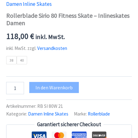
Damen Inline Skates
Rollerblade Sirio 80 Fitness Skate – Inlineskates
Damen
118,00
€
inkl. MwSt.
inkl. MwSt.
zzgl.
Versandkosten
38
40
Rollerblade
In den Warenkorb
Sirio
80
Fitness
Artikelnummer:
RB SI 80W 21
Skate
Kategorie:
Damen Inline Skates
Marke:
Rollerblade
-
Inlineskates
Garantiert sicherer Checkout
Damen
Menge