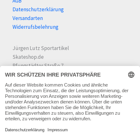
AGB
Datenschutzerklärung
Versandarten
Widerrufsbelehrung
Jürgen Lutz Sportartikel
Skateshop.de
Pfungstädter Straße 7
64342 Seeheim-Jugenheim
Tel.
06257 868181
Mail:
info@skateshop.de
Warenkorb
Mein Konto