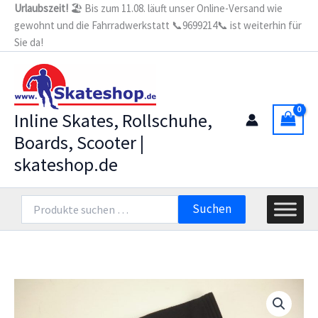
Zum
Urlaubszeit!
🏖️ Bis zum 11.08. läuft unser Online-Versand wie
gewohnt und die Fahrradwerkstatt 📞9699214📞 ist weiterhin für
Inhalt
Sie da!
springen
Inline Skates, Rollschuhe,
Boards, Scooter |
skateshop.de
Suchen
Suchen
nach: