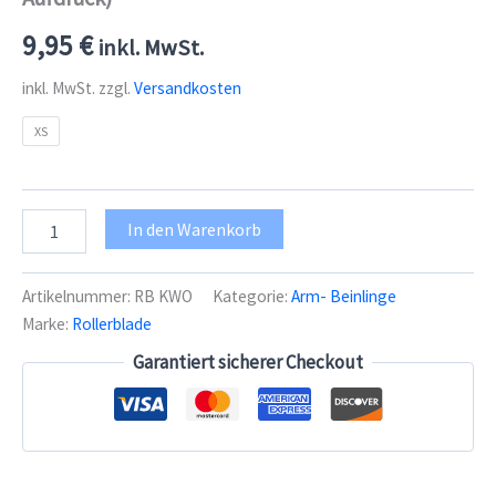
9,95
€
inkl. MwSt.
inkl. MwSt.
zzgl.
Versandkosten
XS
Rollerblade
In den Warenkorb
Knee
Warmer
Fleece
Artikelnummer:
RB KWO
Kategorie:
Arm- Beinlinge
(ohne
Marke:
Rollerblade
Aufdruck)
Menge
Garantiert sicherer Checkout