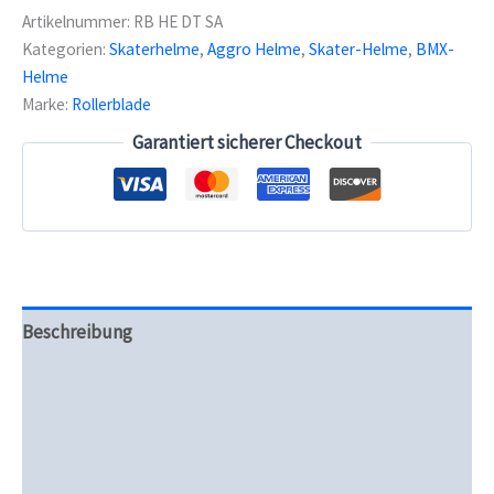
Downton
Artikelnummer:
RB HE DT SA
Kids
Kategorien:
Skaterhelme
,
Aggro Helme
,
Skater-Helme
,
BMX-
helmet
Helme
sand
Menge
Marke:
Rollerblade
Garantiert sicherer Checkout
Beschreibung
Zusätzliche Informationen
Produktsicherheit
Rezensionen (0)