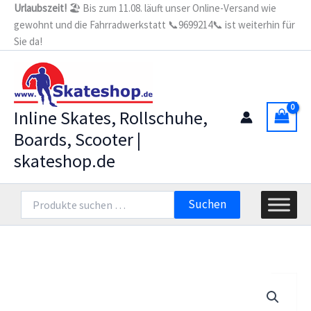
Zum
Urlaubszeit!
🏖️ Bis zum 11.08. läuft unser Online-Versand wie
gewohnt und die Fahrradwerkstatt 📞9699214📞 ist weiterhin für
Inhalt
Sie da!
springen
Inline Skates, Rollschuhe,
Boards, Scooter |
skateshop.de
Suchen
Suchen
nach: