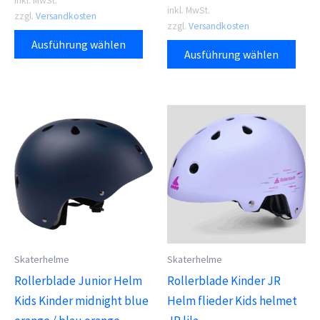
inkl. MwSt.
inkl. MwSt.
zzgl.
Versandkosten
zzgl.
Versandkosten
Dieses
Dies
Ausführung wählen
Produkt
Ausführung wählen
Prod
weist
weis
mehrere
meh
Varianten
Vari
auf.
auf.
Die
Die
Optionen
Opti
können
kön
auf
auf
der
der
Produktseite
Skaterhelme
Skaterhelme
Prod
gewählt
Rollerblade Junior Helm
Rollerblade Kinder JR
gewä
werden
Kids Kinder midnight blue
Helm flieder Kids helmet
wer