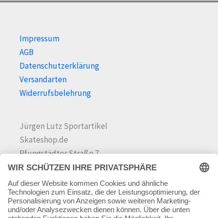
werden
wer
Impressum
AGB
Datenschutzerklärung
Versandarten
Widerrufsbelehrung
Jürgen Lutz Sportartikel
Skateshop.de
Pfungstädter Straße 7
64342 Seeheim-Jugenheim
Tel.
06257 868181
Mail:
info@skateshop.de