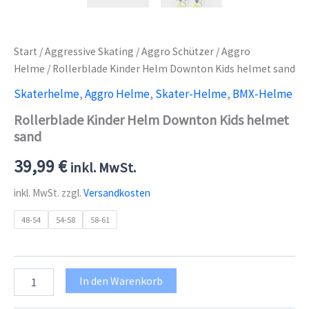
Start
/
Aggressive Skating
/
Aggro Schützer
/
Aggro
Helme
/ Rollerblade Kinder Helm Downton Kids helmet sand
Skaterhelme
,
Aggro Helme
,
Skater-Helme
,
BMX-Helme
Rollerblade Kinder Helm Downton Kids helmet
sand
39,99
€
inkl. MwSt.
inkl. MwSt.
zzgl.
Versandkosten
48-54
54-58
58-61
Rollerblade
In den Warenkorb
Kinder
Helm