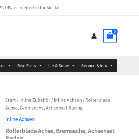
214📞 ist weiterhin für Sie da!
ter
Bike Parts
Ice & Snow
Service & Info
Start
/
Inline Zubehör
/
Inline Achsen
/ Rollerblade
Achse, Bremsache, Achsenset Racing
Inline Achsen
Rollerblade Achse, Bremsache, Achsenset
Racing