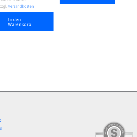
zzgl.
Versandkosten
In den
Warenkorb
b
o