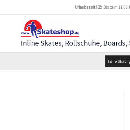
Zum
Urlaubszeit!
🏖️ Bis zum 11.08.
Inhalt
springen
Inline Skates, Rollschuhe, Boards,
Inline Skatin