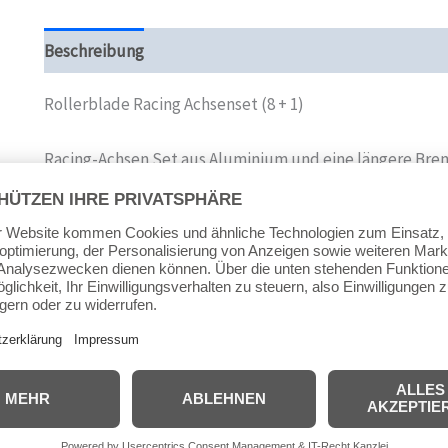
Beschreibung
Zusätzliche Informationen
Produktsi
Rollerblade Racing Achsenset (8 + 1)
Racing-Achsen Set aus Aluminium und eine längere Brem
Powerblade, Endurace, Tempest, Twister und Metrobla
8 kurze, 1 lange Achse (für Bremse)
Achsendurchmesser ca. 8 mm
Länge der kurzen Achsen ca. 34 mm
Länge der langen Achse ca. 41 mm