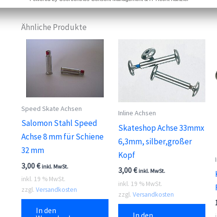
Ähnliche Produkte
Speed Skate Achsen
Inline Achsen
Salomon Stahl Speed
Skateshop Achse 33mmx
Achse 8 mm für Schiene
6,3mm, silber,großer
32 mm
Kopf
3,00
€
inkl. MwSt.
3,00
€
inkl. MwSt.
inkl. 19 % MwSt.
inkl. 19 % MwSt.
zzgl.
Versandkosten
zzgl.
Versandkosten
In den
In den