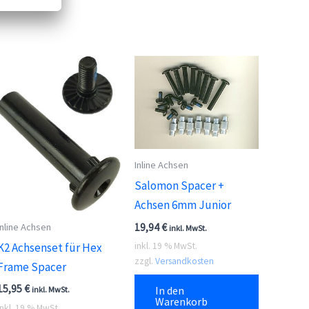
Inline Achsen
Salomon Spacer +
Achsen 6mm Junior
19,94
€
Inline Achsen
inkl. MwSt.
K2 Achsenset für Hex
inkl. 19 % MwSt.
zzgl.
Versandkosten
Frame Spacer
15,95
€
In den
inkl. MwSt.
Warenkorb
inkl. 19 % MwSt.