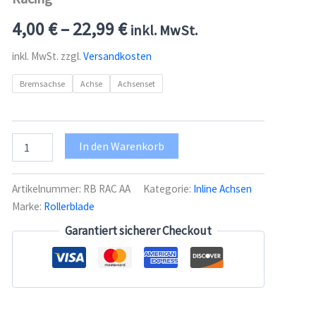
4,00
€
–
22,99
€
inkl. MwSt.
inkl. MwSt.
zzgl.
Versandkosten
Bremsachse
Achse
Achsenset
Rollerblade
In den Warenkorb
Achse,
Bremsache,
Achsenset
Artikelnummer:
RB RAC AA
Kategorie:
Inline Achsen
Racing
Marke:
Rollerblade
Menge
Garantiert sicherer Checkout