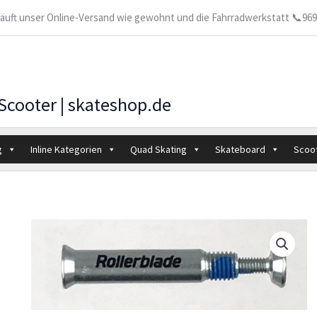
 läuft unser Online-Versand wie gewohnt und die Fahrradwerkstatt 📞9699
 Scooter | skateshop.de
g
Inline Kategorien
Quad Skating
Skateboard
Scoo