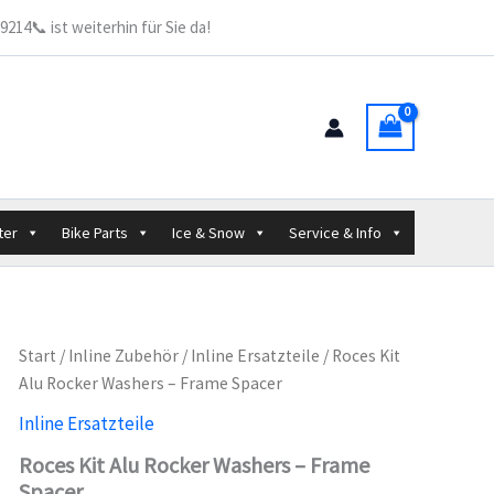
Rocker
214📞 ist weiterhin für Sie da!
Washers
-
Frame
Spacer
Menge
ter
Bike Parts
Ice & Snow
Service & Info
Start
/
Inline Zubehör
/
Inline Ersatzteile
/ Roces Kit
Alu Rocker Washers – Frame Spacer
Inline Ersatzteile
Roces Kit Alu Rocker Washers – Frame
Spacer