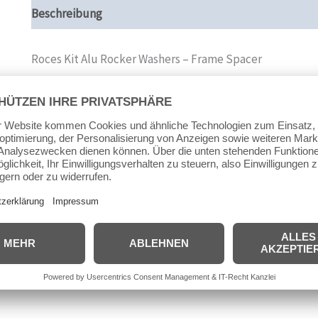
Beschreibung
Zusätzliche Informationen
Produktsi
Roces Kit Alu Rocker Washers – Frame Spacer
Loch mittig
Lochdurchmesser 6mm
Breite ca. 12,4mm
Länge ca. 14,8mm
Innenteil Breite ca. 8,5mm / Länge 10,8mm
Aussenring ca. 12,3mm Durchmesser
Material: Aluminium
16 Stück im Set