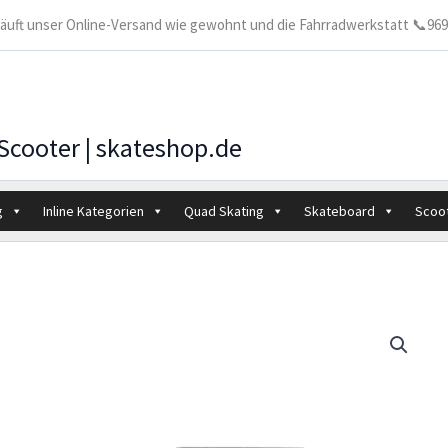
 läuft unser Online-Versand wie gewohnt und die Fahrradwerkstatt 📞9699
 Scooter | skateshop.de
g
Inline Kategorien
Quad Skating
Skateboard
Scoo