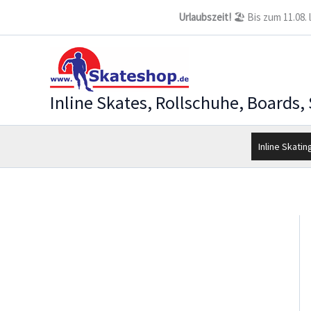
Zum
Urlaubszeit!
🏖️ Bis zum 11.08.
Inhalt
springen
Inline Skates, Rollschuhe, Boards,
Inline Skatin