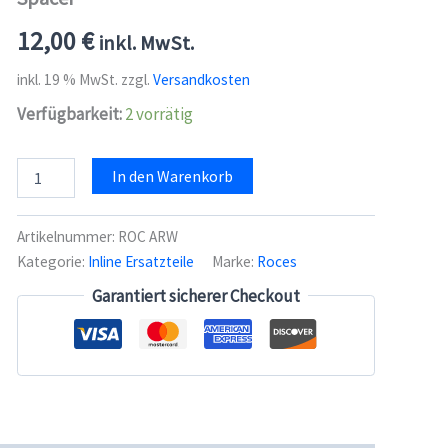
12,00
€
inkl. MwSt.
inkl. 19 % MwSt.
zzgl.
Versandkosten
Verfügbarkeit:
2 vorrätig
Roces
In den Warenkorb
Kit
Alu
Rocker
Artikelnummer:
ROC ARW
Washers
Kategorie:
Inline Ersatzteile
Marke:
Roces
-
Frame
Garantiert sicherer Checkout
Spacer
Menge