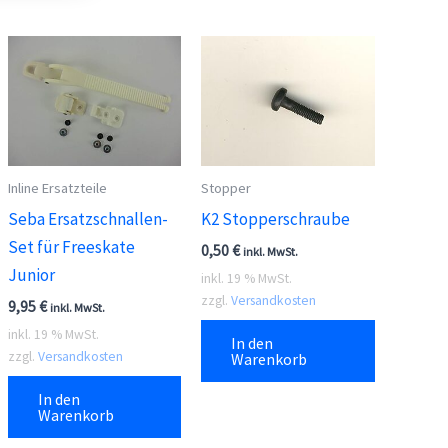
Inline Ersatzteile
Stopper
Seba Ersatzschnallen-
K2 Stopperschraube
Set für Freeskate
0,50
€
inkl. MwSt.
Junior
inkl. 19 % MwSt.
zzgl.
Versandkosten
9,95
€
inkl. MwSt.
inkl. 19 % MwSt.
In den
zzgl.
Versandkosten
Warenkorb
In den
Warenkorb