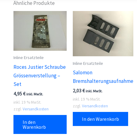
Ähnliche Produkte
Inline Ersatzteile
Inline Ersatzteile
Roces Justier Schraube
Salomon
Grössenverstellung –
Bremshalterungsaufnahme
Set
2,03
€
inkl. MwSt.
4,95
€
inkl. MwSt.
inkl. 19 % MwSt.
inkl. 19 % MwSt.
zzgl.
Versandkosten
zzgl.
Versandkosten
In den Warenkorb
In den
Warenkorb