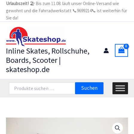
Zum
Urlaubszeit!
🏖️ Bis zum 11.08. läuft unser Online-Versand wie
gewohnt und die Fahrradwerkstatt 📞9699214📞 ist weiterhin für
Inhalt
Sie da!
springen
Inline Skates, Rollschuhe,
Boards, Scooter |
skateshop.de
Suchen
Suchen
nach: