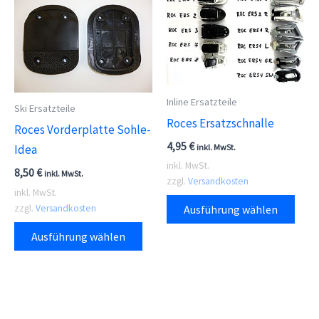
Inline Ersatzteile
Ski Ersatzteile
Roces Ersatzschnalle
Roces Vorderplatte Sohle-
4,95
€
inkl. MwSt.
Idea
inkl. MwSt.
8,50
€
inkl. MwSt.
zzgl.
Versandkosten
inkl. MwSt.
Dies
zzgl.
Versandkosten
Ausführung wählen
Prod
Dieses
Ausführung wählen
weis
Produkt
meh
weist
Vari
mehrere
auf.
Varianten
Die