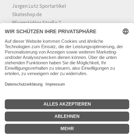
Jürgen Lutz Sportartikel
Skateshop.de
Pfungstädter Straße 7
64342 Seeheim-Jugenheim
Tel.
06257 868181
Mail:
info@skateshop.de
Warenkorb
Mein Konto
Copyright © 2026 skateshop.de
SEHR GUT
(5 / 5)