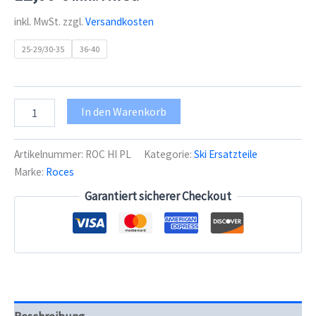
inkl. MwSt.
zzgl.
Versandkosten
25-29/30-35
36-40
Roces
In den Warenkorb
Hinterplatte
Sohle-
Idea
Artikelnummer:
ROC HI PL
Kategorie:
Ski Ersatzteile
Menge
Marke:
Roces
Garantiert sicherer Checkout