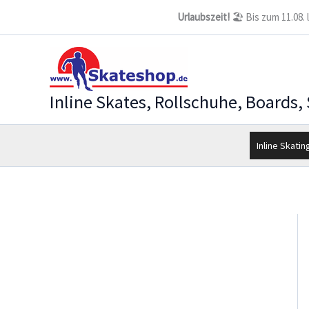
Zum
Urlaubszeit!
🏖️ Bis zum 11.08.
Inhalt
springen
Inline Skates, Rollschuhe, Boards,
Inline Skatin