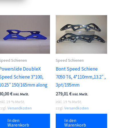
Speed Schienen
Speed Schienen
Powerslide DoubleX
Bont Speed Schiene
Speed Schiene 3*100,
7050 T6, 4*110mm,13.2″ ,
10.25″ 150/165mm along
3pt/195mm
80,00
€
279,01
€
inkl. MwSt.
inkl. MwSt.
inkl. 19 % MwSt.
inkl. 19 % MwSt.
zzgl.
Versandkosten
zzgl.
Versandkosten
In den
In den
Warenkorb
Warenkorb