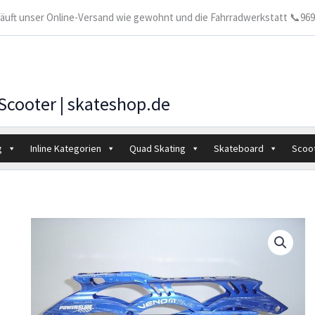
 läuft unser Online-Versand wie gewohnt und die Fahrradwerkstatt 📞9699
 Scooter | skateshop.de
g
Inline Kategorien
Quad Skating
Skateboard
Scoo