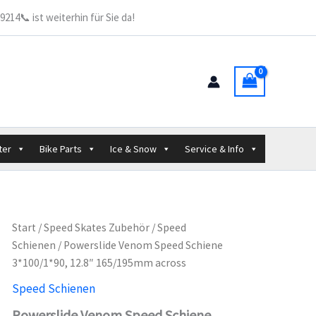
Speed
214📞 ist weiterhin für Sie da!
Schiene
3*100/1*90,
12.8"
165/195mm
across
Menge
ter
Bike Parts
Ice & Snow
Service & Info
Start
/
Speed Skates Zubehör
/
Speed
Schienen
/ Powerslide Venom Speed Schiene
3*100/1*90, 12.8″ 165/195mm across
Speed Schienen
Powerslide Venom Speed Schiene