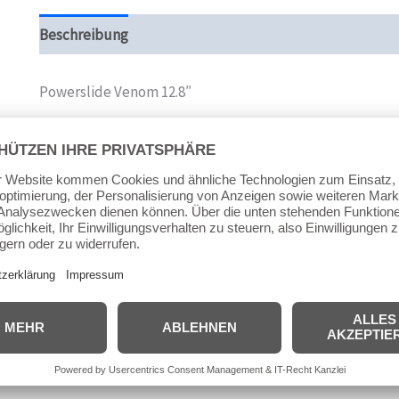
Beschreibung
Zusätzliche Informationen
Produktsi
Powerslide Venom 12.8″
Montageabstand 165 oder 195mm
3*100+1*90
across (Quer geschlitzte Montageaufnahme)