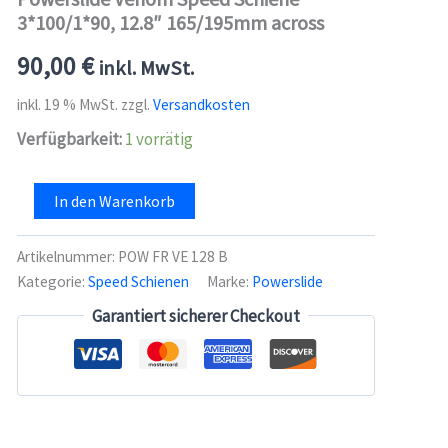
3*100/1*90, 12.8″ 165/195mm across
90,00
€
inkl. MwSt.
inkl. 19 % MwSt.
zzgl.
Versandkosten
Verfügbarkeit:
1 vorrätig
Powerslide
In den Warenkorb
Venom
Speed
Schiene
Artikelnummer:
POW FR VE 128 B
3*100/1*90,
Kategorie:
Speed Schienen
Marke:
Powerslide
12.8"
165/195mm
Garantiert sicherer Checkout
across
Menge