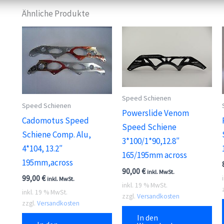
Ähnliche Produkte
Speed Schienen
Speed Schienen
Powerslide Venom
Cadomotus Speed
Speed Schiene
Schiene Comp. Alu,
3*100/1*90,12.8″
4*104, 13.2″
165/195mm across
195mm,across
90,00
€
inkl. MwSt.
99,00
€
inkl. MwSt.
inkl. 19 % MwSt.
inkl. 19 % MwSt.
zzgl.
Versandkosten
zzgl.
Versandkosten
In den