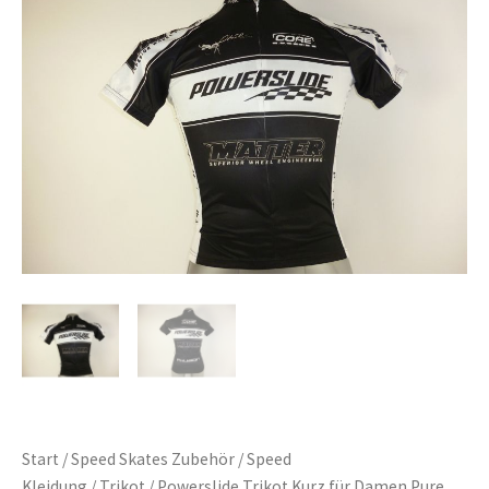
Start
/
Speed Skates Zubehör
/
Speed
Kleidung
/
Trikot
/ Powerslide Trikot Kurz für Damen Pure