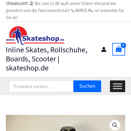
Zum
Urlaubszeit!
🏖️ Bis zum 11.08. läuft unser Online-Versand wie
gewohnt und die Fahrradwerkstatt 📞9699214📞 ist weiterhin für
Inhalt
Sie da!
springen
Inline Skates, Rollschuhe,
Boards, Scooter |
skateshop.de
Suchen
Suchen
nach: