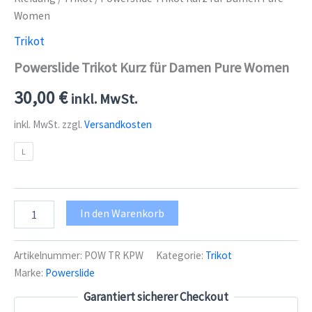
Women
Trikot
Powerslide Trikot Kurz für Damen Pure Women
30,00
€
inkl. MwSt.
inkl. MwSt.
zzgl.
Versandkosten
L
Powerslide
In den Warenkorb
Trikot
Kurz
für
Artikelnummer:
POW TR KPW
Kategorie:
Trikot
Damen
Marke:
Powerslide
Pure
Women
Garantiert sicherer Checkout
Menge