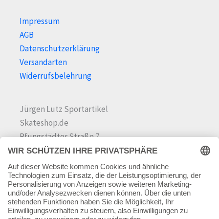
Impressum
AGB
Datenschutzerklärung
Versandarten
Widerrufsbelehrung
Jürgen Lutz Sportartikel
Skateshop.de
Pfungstädter Straße 7
64342 Seeheim-Jugenheim
Tel.
06257 868181
Mail:
info@skateshop.de
Warenkorb