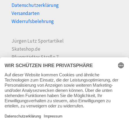
Datenschutzerklärung
Versandarten
Widerrufsbelehrung
Jürgen Lutz Sportartikel
Skateshop.de
Pfungstädter Straße 7
64342 Seeheim-Jugenheim
Tel.
06257 868181
Mail:
info@skateshop.de
Warenkorb
Mein Konto