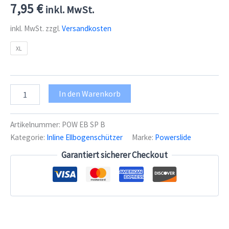
7,95
€
inkl. MwSt.
inkl. MwSt.
zzgl.
Versandkosten
XL
Powerslide
In den Warenkorb
Sports
Ellbogenschützer
Blau
Artikelnummer:
POW EB SP B
Menge
Kategorie:
Inline Ellbogenschützer
Marke:
Powerslide
Garantiert sicherer Checkout