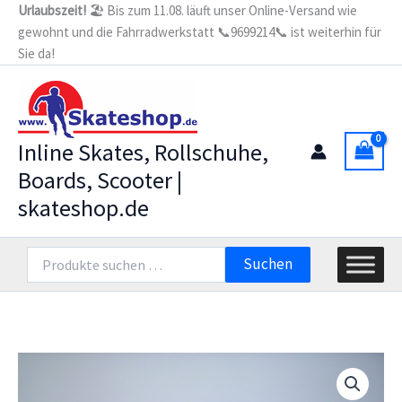
Zum
Urlaubszeit!
🏖️ Bis zum 11.08. läuft unser Online-Versand wie
gewohnt und die Fahrradwerkstatt 📞9699214📞 ist weiterhin für
Inhalt
Sie da!
springen
Inline Skates, Rollschuhe,
Boards, Scooter |
skateshop.de
Suchen
Suchen
nach: