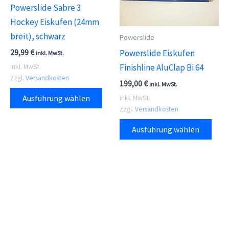
kön
Powerslide Sabre 3
Optionen
auf
Hockey Eiskufen (24mm
können
der
breit), schwarz
auf
Powerslide
Prod
der
Powerslide Eiskufen
29,99
€
inkl. MwSt.
gewä
Produktseite
Finishline AluClap Bi 64
inkl. MwSt.
wer
zzgl.
Versandkosten
gewählt
199,00
€
inkl. MwSt.
Dieses
werden
Ausführung wählen
inkl. MwSt.
Produkt
zzgl.
Versandkosten
weist
Dies
Ausführung wählen
mehrere
Prod
Varianten
weis
auf.
meh
Die
Vari
Optionen
auf.
können
Die
auf
Opti