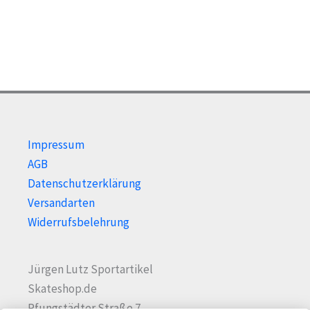
der
kön
Produktseite
auf
gewählt
der
werden
Prod
gewä
wer
Impressum
AGB
Datenschutzerklärung
Versandarten
Widerrufsbelehrung
Jürgen Lutz Sportartikel
Skateshop.de
Pfungstädter Straße 7