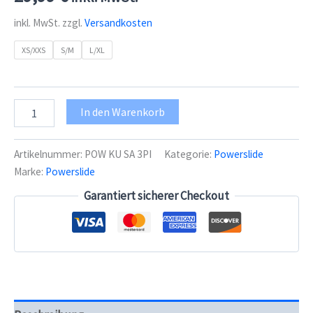
inkl. MwSt.
zzgl.
Versandkosten
XS/XXS
S/M
L/XL
Powerslide
In den Warenkorb
Sabre
3
Hockey
Artikelnummer:
POW KU SA 3PI
Kategorie:
Powerslide
Eiskufen
Marke:
Powerslide
(24mm
breit),
Garantiert sicherer Checkout
pink
Menge