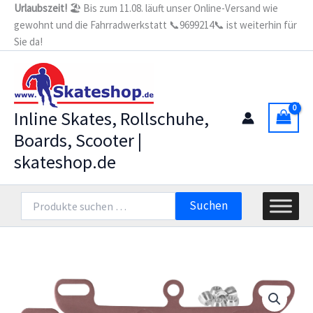
Zum
Urlaubszeit!
🏖️ Bis zum 11.08. läuft unser Online-Versand wie
gewohnt und die Fahrradwerkstatt 📞9699214📞 ist weiterhin für
Inhalt
Sie da!
springen
Inline Skates, Rollschuhe,
Boards, Scooter |
skateshop.de
Suchen
Suchen
nach: