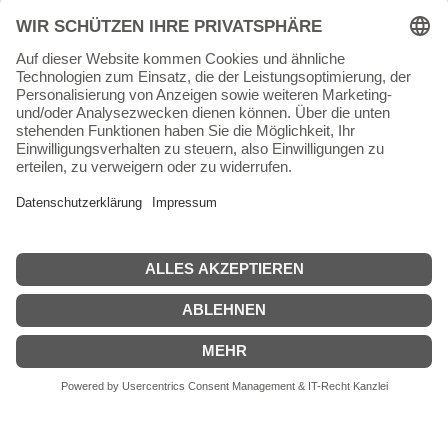
64342 Seeheim-Jugenheim
Tel.
06257 868181
Mail:
info@skateshop.de
Warenkorb
Mein Konto
Copyright © 2026 skateshop.de
SEHR GUT
(5 / 5)
aus
45
Bewertungen bei: google.com ⓘ
Informationen zur Echtheit der Bewertungen
Alle Preise inkl. der gesetzlichen MwSt.