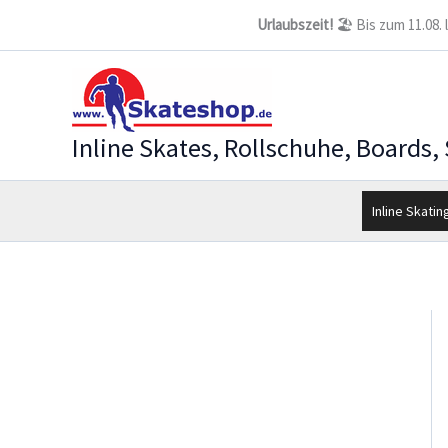
Zum
Urlaubszeit!
🏖️ Bis zum 11.08.
Inhalt
springen
Inline Skates, Rollschuhe, Boards,
Inline Skatin