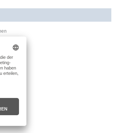
cherheit
Rezensionen (0)
men
er Tasche.