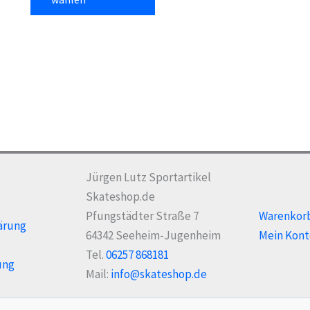
me
weist
Var
mehrere
auf
Varianten
Die
auf.
Opt
Die
kö
Optionen
auf
können
der
auf
Pro
der
gew
Jürgen Lutz Sportartikel
Produktseite
we
Skateshop.de
gewählt
Pfungstädter Straße 7
Warenkor
ärung
werden
64342 Seeheim-Jugenheim
Mein Kont
Tel.
06257 868181
ung
Mail:
info@skateshop.de