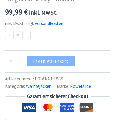
99,99
€
inkl. MwSt.
inkl. MwSt.
zzgl.
Versandkosten
S
M
L
Powerslide
In den Warenkorb
Race
Wärmejacke
-
Artikelnummer:
POW RA LJ W21
Longsleeve
Kategorie:
Wärmejacken
Marke:
Powerslide
Jersey
-
Garantiert sicherer Checkout
women
Menge