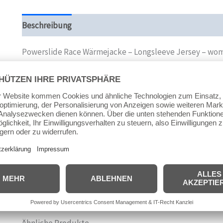
Beschreibung
Zusätzliche Informationen
Produktsi
Powerslide Race Wärmejacke – Longsleeve Jersey – wo
100% Polyester
warme, angerauhte Innenseite
3 Taschen auf der Rückseite, extra Reißverschluss an ein