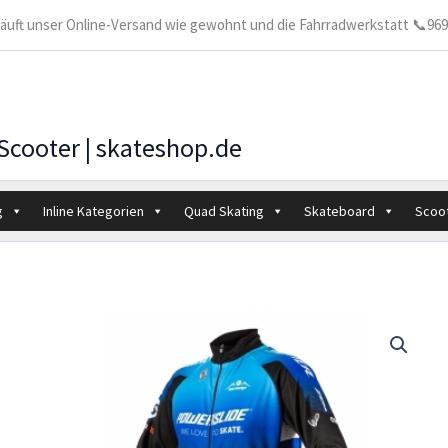
 läuft unser Online-Versand wie gewohnt und die Fahrradwerkstatt 📞9699
 Scooter | skateshop.de
g
Inline Kategorien
Quad Skating
Skateboard
Scoo