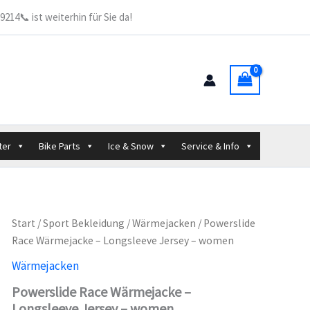
214📞 ist weiterhin für Sie da!
ter
Bike Parts
Ice & Snow
Service & Info
Start
/
Sport Bekleidung
/
Wärmejacken
/ Powerslide
Race Wärmejacke – Longsleeve Jersey – women
Wärmejacken
Powerslide Race Wärmejacke –
Longsleeve Jersey – women