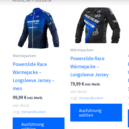
Ähnliche Produkte
Wärmejacken
Wärmejacken
Powerslide Race
Powerslide Race
Wärmejacke –
Wärmejacke –
Longsleeve Jersey
Longsleeve Jersey –
79,99
€
inkl. MwSt.
men
inkl. MwSt.
99,99
€
zzgl.
Versandkosten
inkl. MwSt.
Die
inkl. MwSt.
Ausführung
zzgl.
Versandkosten
Pr
wählen
Dieses
wei
Ausführung
Produkt
wählen