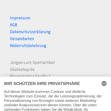
wer
werden
Impressum
AGB
Datenschutzerklärung
Versandarten
Widerrufsbelehrung
Jürgen Lutz Sportartikel
Skateshop.de
Pfungstädter Straße 7
64342 Seeheim-Jugenheim
Tel.
06257 868181
Mail:
info@skateshop.de