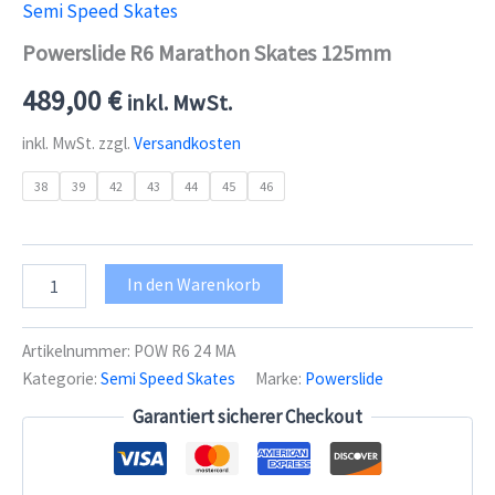
Semi Speed Skates
Powerslide R6 Marathon Skates 125mm
489,00
€
inkl. MwSt.
inkl. MwSt.
zzgl.
Versandkosten
38
39
42
43
44
45
46
Powerslide
In den Warenkorb
R6
Marathon
Skates
Artikelnummer:
POW R6 24 MA
125mm
Kategorie:
Semi Speed Skates
Marke:
Powerslide
Menge
Garantiert sicherer Checkout