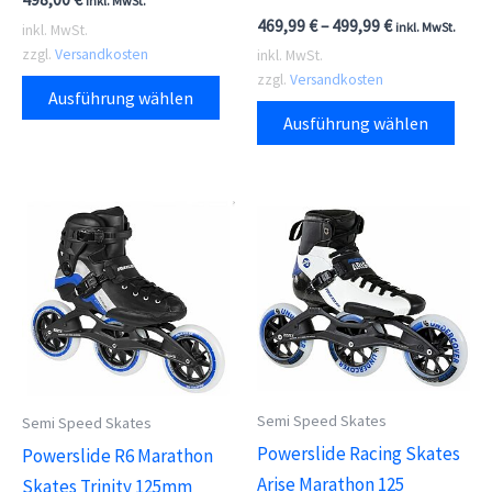
inkl. MwSt.
469,99
€
–
499,99
€
inkl. MwSt.
inkl. MwSt.
zzgl.
Versandkosten
inkl. MwSt.
Dieses
zzgl.
Versandkosten
Ausführung wählen
Dies
Produkt
Ausführung wählen
Prod
weist
weis
mehrere
meh
Varianten
Vari
auf.
auf.
Die
Die
Optionen
Opti
können
kön
auf
auf
der
der
Produktseite
Semi Speed Skates
Semi Speed Skates
Prod
gewählt
Powerslide Racing Skates
Powerslide R6 Marathon
gewä
werden
Arise Marathon 125
Skates Trinity 125mm