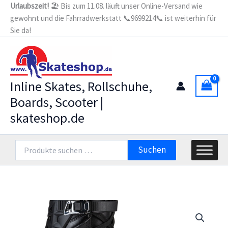
Zum
Urlaubszeit!
🏖️ Bis zum 11.08. läuft unser Online-Versand wie
gewohnt und die Fahrradwerkstatt 📞9699214📞 ist weiterhin für
Inhalt
Sie da!
springen
Inline Skates, Rollschuhe,
Boards, Scooter |
skateshop.de
Suchen
Suchen
nach: