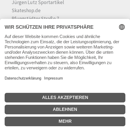
Jürgen Lutz Sportartikel
Skateshop.de
Pfungstädter Straße 7
64342 Seeheim-Jugenheim
Tel.
06257 868181
Mail:
info@skateshop.de
Warenkorb
Mein Konto
Copyright © 2026 skateshop.de
SEHR GUT
(5 / 5)
aus
45
Bewertungen bei: google.com ⓘ