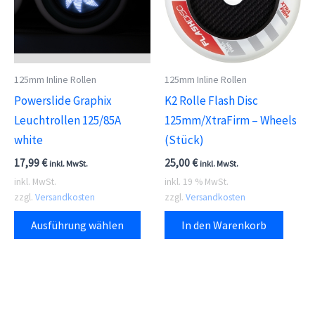
Opti
kön
auf
der
125mm Inline Rollen
125mm Inline Rollen
Prod
Powerslide Graphix
K2 Rolle Flash Disc
gewä
Leuchtrollen 125/85A
125mm/XtraFirm – Wheels
wer
white
(Stück)
17,99
€
25,00
€
inkl. MwSt.
inkl. MwSt.
inkl. MwSt.
inkl. 19 % MwSt.
zzgl.
Versandkosten
zzgl.
Versandkosten
Dieses
Ausführung wählen
In den Warenkorb
Produkt
weist
mehrere
Varianten
auf.