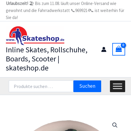
Zum
Urlaubszeit!
🏖️ Bis zum 11.08. läuft unser Online-Versand wie
Black
gewohnt und die Fahrradwerkstatt 📞9699214📞 ist weiterhin für
Inhalt
Magic
(6er
Sie da!
springen
Set)
XFirm
Menge
Inline Skates, Rollschuhe,
Boards, Scooter |
skateshop.de
Suchen
Suchen
nach: