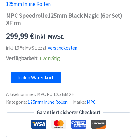
125mm Inline Rollen
MPC Speedrolle125mm Black Magic (6er Set)
XFirm
299,99
€
inkl. MwSt.
inkl. 19 % MwSt.
zzgl.
Versandkosten
Verfügbarkeit:
1 vorrätig
MPC
In den Warenkorb
Speedrolle125mm
Black
Magic
Artikelnummer:
MPC RO 125 BM XF
(6er
Kategorie:
125mm Inline Rollen
Marke:
MPC
Set)
XFirm
Garantiert sicherer Checkout
Menge