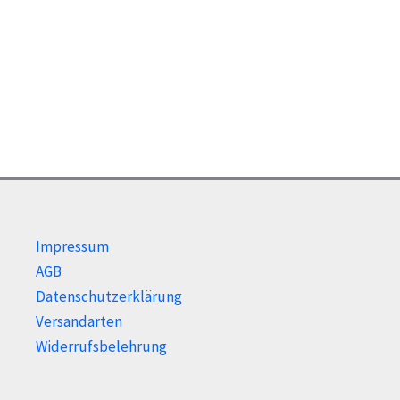
Die
Optionen
können
auf
der
Produktseite
gewählt
werden
Impressum
AGB
Datenschutzerklärung
Versandarten
Widerrufsbelehrung