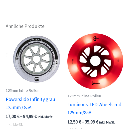
Ähnliche Produkte
125mm Inline Rollen
125mm Inline Rollen
Powerslide Infinity grau
Luminous-LED Wheels red
125mm / 85A
125mm/85A
17,00
€
–
94,99
€
inkl. MwSt.
12,50
€
–
35,99
€
inkl. MwSt.
inkl. MwSt.