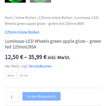
Start
/
Inline Rollen
/
125mm Inline Rollen
/ Luminous-LED
Wheels green apple glow – green led 125mm/85A
125mm Inline Rollen
Luminous-LED Wheels green apple glow – green
led 125mm/85A
12,50
€
–
35,99
€
inkl. MwSt.
inkl. MwSt.
zzgl.
Versandkosten
Stück
3er-Set
Luminous-
In den Warenkorb
LED
Wheels