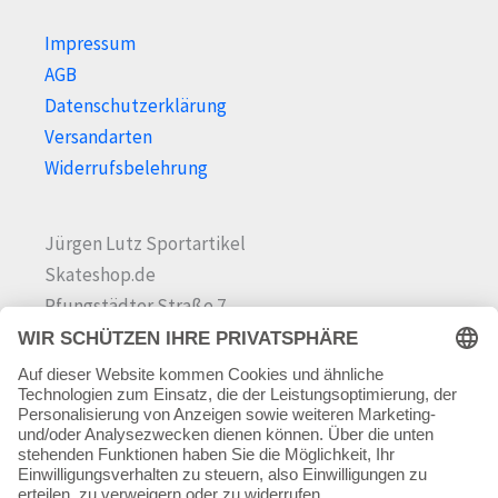
Impressum
AGB
Datenschutzerklärung
Versandarten
Widerrufsbelehrung
Jürgen Lutz Sportartikel
Skateshop.de
Pfungstädter Straße 7
64342 Seeheim-Jugenheim
Tel.
06257 868181
Mail:
info@skateshop.de
Warenkorb