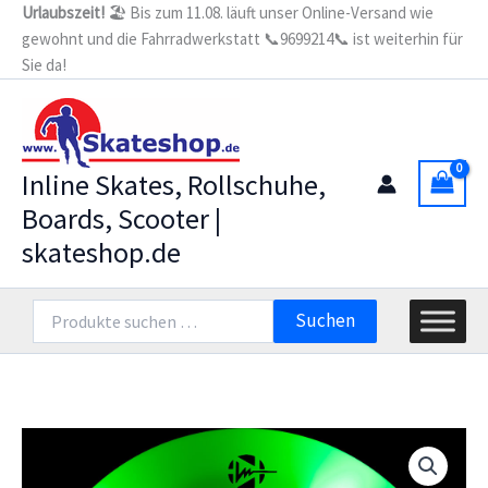
Zum
Urlaubszeit!
🏖️ Bis zum 11.08. läuft unser Online-Versand wie
gewohnt und die Fahrradwerkstatt 📞9699214📞 ist weiterhin für
Inhalt
Sie da!
springen
Inline Skates, Rollschuhe,
Boards, Scooter |
skateshop.de
Suchen
Suchen
nach: