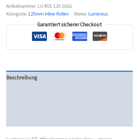
green
Artikelnummer:
LU ROL 125 GGGL
apple
Kategorie:
125mm Inline Rollen
Marke:
Luminous
glow
-
Garantiert sicherer Checkout
green
led
125mm/85A
Menge
Beschreibung
Zusätzliche Informationen
Produktsicherheit
Rezensionen (0)