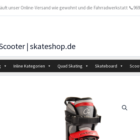
 läuft unser Online-Versand wie gewohnt und die Fahrradwerkstatt 📞9699
 Scooter | skateshop.de
g
Inline Kategorien
Quad Skating
Skateboard
Scoo