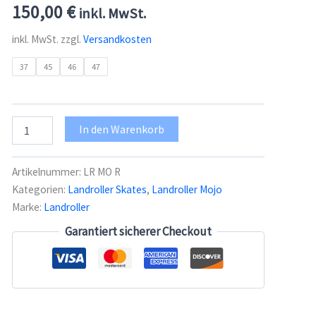
150,00
€
inkl. MwSt.
inkl. MwSt.
zzgl.
Versandkosten
37
45
46
47
Landroller
In den Warenkorb
Skates
Mojo
Rot
Artikelnummer:
LR MO R
Menge
Kategorien:
Landroller Skates
,
Landroller Mojo
Marke:
Landroller
Garantiert sicherer Checkout