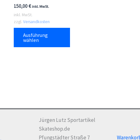
150,00
€
inkl. MwSt.
inkl. MwSt.
zzgl.
Versandkosten
Dieses
Ausführung
Produkt
wählen
weist
mehrere
Varianten
auf.
Die
Optionen
können
auf
der
Jürgen Lutz Sportartikel
Produktseite
Skateshop.de
gewählt
Pfungstädter Straße 7
Warenkor