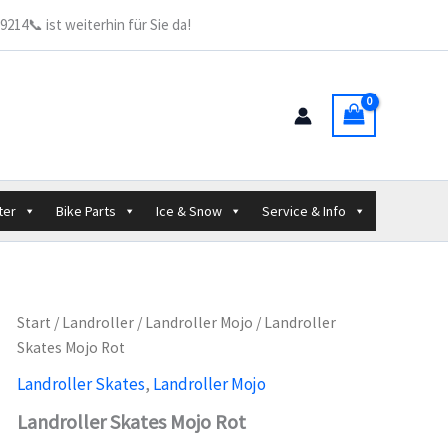
214📞 ist weiterhin für Sie da!
ter
Bike Parts
Ice & Snow
Service & Info
Start
/
Landroller
/
Landroller Mojo
/ Landroller
Skates Mojo Rot
Landroller Skates
,
Landroller Mojo
Landroller Skates Mojo Rot