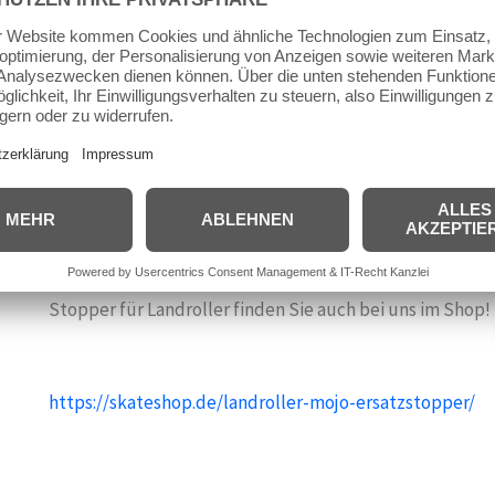
Kugellager: ABEC 7
Reifen : Urethan, ultraleichte Radrahmen ist aus mit Gla
Höchstgewicht: 100kg
Achtung:
CM Größen beachten!
https://skateshop.de/infos/groessentabellen/landroller
Stopper für Landroller finden Sie auch bei uns im Shop!
https://skateshop.de/landroller-mojo-ersatzstopper/