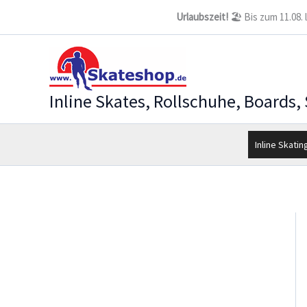
Zum
Urlaubszeit!
🏖️ Bis zum 11.08.
Inhalt
springen
Inline Skates, Rollschuhe, Boards,
Inline Skatin