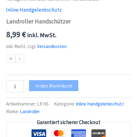
Inline Handgelenkschutz
Landroller Handschützer
8,99
€
inkl. MwSt.
inkl. MwSt.
zzgl.
Versandkosten
M
L
Landroller
In den Warenkorb
Handschützer
Menge
Artikelnummer:
LR HS
Kategorie:
Inline Handgelenkschutz
Marke:
Landroller
Garantiert sicherer Checkout