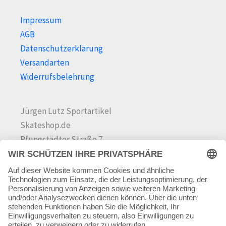
Impressum
AGB
Datenschutzerklärung
Versandarten
Widerrufsbelehrung
Jürgen Lutz Sportartikel
Skateshop.de
Pfungstädter Straße 7
64342 Seeheim-Jugenheim
Tel.
06257 868181
Mail:
info@skateshop.de
Warenkorb