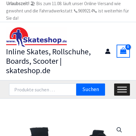
Zum
Urlaubszeit!
🏖️ Bis zum 11.08. läuft unser Online-Versand wie
gewohnt und die Fahrradwerkstatt 📞9699214📞 ist weiterhin für
Inhalt
Sie da!
springen
Inline Skates, Rollschuhe,
Boards, Scooter |
skateshop.de
Suchen
Suchen
nach: