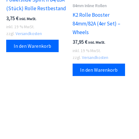
wer
84mm Inline Rollen
Produktseite
(Stück) Rolle Restbestand
K2 Rolle Booster
gewählt
3,75
€
inkl. MwSt.
84mm/82A (4er Set) –
werden
inkl. 19 % MwSt.
Wheels
zzgl.
Versandkosten
37,95
€
inkl. MwSt.
In den Warenkorb
inkl. 19 % MwSt.
zzgl.
Versandkosten
In den Warenkorb