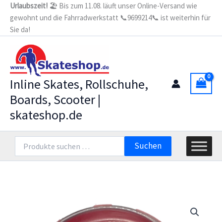
Zum
Urlaubszeit!
🏖️ Bis zum 11.08. läuft unser Online-Versand wie
(Stück)
gewohnt und die Fahrradwerkstatt 📞9699214📞 ist weiterhin für
Inhalt
Menge
Sie da!
springen
Inline Skates, Rollschuhe,
Boards, Scooter |
skateshop.de
Suchen
Suchen
nach: