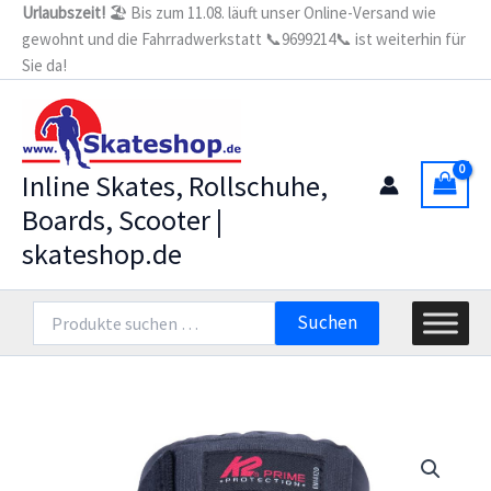
Zum
Urlaubszeit!
🏖️ Bis zum 11.08. läuft unser Online-Versand wie
gewohnt und die Fahrradwerkstatt 📞9699214📞 ist weiterhin für
Inhalt
Sie da!
springen
Inline Skates, Rollschuhe,
Boards, Scooter |
skateshop.de
Suchen
Suchen
nach: