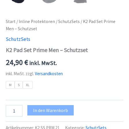
Start
/
Inline Protektoren
/
SchutzSets
/ K2 Pad Set Prime
Men – Schutzset
SchutzSets
K2 Pad Set Prime Men – Schutzset
24,90
€
inkl. MwSt.
inkl. MwSt.
zzgl.
Versandkosten
M
S
XL
K2
In den Warenkorb
Pad
Set
Prime
Artikelnummer:
K2 SS PRM 21
Kategorie:
SchutzSets