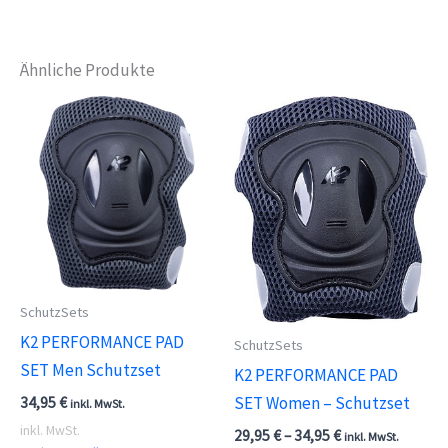
Ähnliche Produkte
SchutzSets
K2 PERFORMANCE PAD
SchutzSets
SET Men Schutzset
K2 PERFORMANCE PAD
SET Women – Schutzset
34,95
€
inkl. MwSt.
inkl. MwSt.
29,95
€
–
34,95
€
inkl. MwSt.