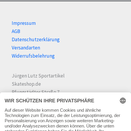
werden
Impressum
AGB
Datenschutzerklärung
Versandarten
Widerrufsbelehrung
Jürgen Lutz Sportartikel
Skateshop.de
Pfungstädter Straße 7
64342 Seeheim-Jugenheim
Tel.
06257 868181
Mail:
info@skateshop.de