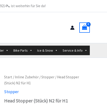
(Stück)
214📞 ist weiterhin für Sie da!
N2
für
H1
Menge
ter
Bike Parts
Ice & Snow
Service & Info
Start
/
Inline Zubehör
/
Stopper
/ Head Stopper
(Stück) N2 für H1
Stopper
Head Stopper (Stück) N2 für H1