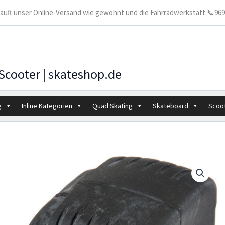
 läuft unser Online-Versand wie gewohnt und die Fahrradwerkstatt 📞9699
 Scooter | skateshop.de
g
Inline Kategorien
Quad Skating
Skateboard
Scoo