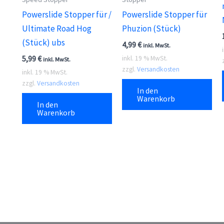
Powerslide Stopper für /
Powerslide Stopper für
Ultimate Road Hog
Phuzion (Stück)
(Stück) ubs
4,99
€
inkl. MwSt.
5,99
€
inkl. 19 % MwSt.
inkl. MwSt.
zzgl.
Versandkosten
inkl. 19 % MwSt.
zzgl.
Versandkosten
In den
Warenkorb
In den
Warenkorb