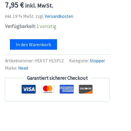
7,95
€
inkl. MwSt.
inkl. 19 % MwSt.
zzgl.
Versandkosten
Verfügbarkeit:
1 vorrätig
Head
In den Warenkorb
Stopper
(Stück)
N2
Artikelnummer:
HEA ST H1SP12
Kategorie:
Stopper
für
Marke:
Head
H1
Menge
Garantiert sicherer Checkout