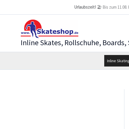
Zum
Urlaubszeit!
🏖️ Bis zum 11.08.
Inhalt
springen
Inline Skates, Rollschuhe, Boards,
Inline Skatin