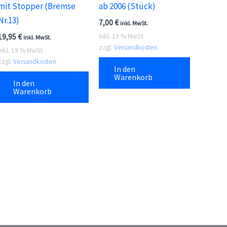
mit Stopper (Bremse
ab 2006 (Stück)
Nr.13)
7,00
€
inkl. MwSt.
19,95
€
inkl. 19 % MwSt.
inkl. MwSt.
zzgl.
Versandkosten
inkl. 19 % MwSt.
zzgl.
Versandkosten
In den
Warenkorb
In den
Warenkorb