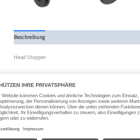
Beschreibung
Zusätzliche Informationen
Produktsi
Head Stopper
(Stück)
H1SP12 Head Brake Pad N2 für H1
Aufnahme Breite ca. 37 mm * Tiefe 31 mm